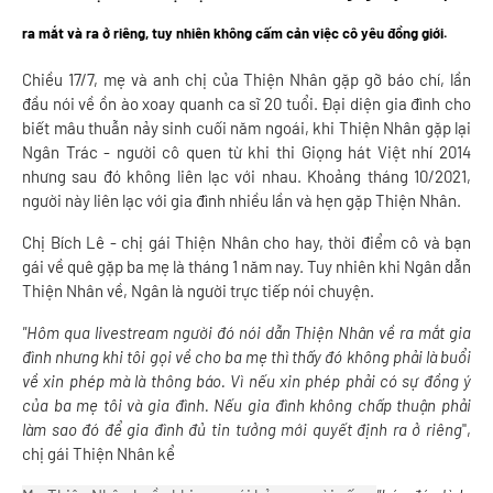
ra mắt và ra ở riêng, tuy nhiên không cấm cản việc cô yêu đồng giới.
Chiều 17/7, mẹ và anh chị của Thiện Nhân gặp gỡ báo chí, lần
đầu nói về ồn ào xoay quanh ca sĩ 20 tuổi. Đại diện gia đình cho
biết mâu thuẫn nảy sinh cuối năm ngoái, khi Thiện Nhân gặp lại
Ngân Trác - người cô quen từ khi thi Giọng hát Việt nhí 2014
nhưng sau đó không liên lạc với nhau. Khoảng tháng 10/2021,
người này liên lạc với gia đình nhiều lần và hẹn gặp Thiện Nhân.
Chị Bích Lê - chị gái Thiện Nhân cho hay, thời điểm cô và bạn
gái về quê gặp ba mẹ là tháng 1 năm nay. Tuy nhiên khi Ngân dẫn
Thiện Nhân về, Ngân là người trực tiếp nói chuyện.
"Hôm qua livestream người đó nói dẫn Thiện Nhân về ra mắt gia
đình nhưng khi tôi gọi về cho ba mẹ thì thấy đó không phải là buổi
về xin phép mà là thông báo. Vì nếu xin phép phải có sự đồng ý
của ba mẹ tôi và gia đình. Nếu gia đình không chấp thuận phải
làm sao đó để gia đình đủ tin tưởng mới quyết định ra ở riêng
",
chị gái Thiện Nhân kể