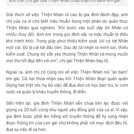
Anh trai, chị gái của Thiện Nhân thừa nhận có đánh em gái.
Giải thích về việc Thiện Nhân tố cáo bị gia đình đánh đập, anh
chị của ca sĩ cho biết mâu thuẫn bùng một phần do quản thúc
Thiện Nhân quá nghiêm.
“Khi bước vào tuổi dậy thì Nhân có
nhiều thay đổi. Anh em trong gia đình xảy ra mâu thuẫn là điều
khó tránh khỏi. Trong giây phút thiếu kiểm soát, tôi có tát Nhân
một cái. Đó là cái tát đầu tiên. Sau đó tôi nhận ra mình sai, thiếu
kiểm soát. Chúng tôi vẫn yêu thương Thiện Nhân và mong muốn
mọi thứ tốt đẹp đến với em”
, chị gái Thiện Nhân bày tỏ.
Ngoài ra, anh chị cô cũng nói về việc Thiện Nhân nói "ăn bám"
em gái. Cả hai thừa nhận sau khi Thiện Nhân đoạt quán quân
Giọng hát Việt nhí, họ bỏ việc để đưa đón cô học bán trú, lo cơm
nước và quản lý khâu truyền thông, đi diễn.
Đến hiện tại, gia đình Thiện Nhân vẫn chưa liên lạc được với
giọng ca 20 tuổi cũng như người yêu đồng giới của ca sĩ. Vì vậy,
gia đình buộc phải lên tiếng với truyền thông để hy vọng nhận
được thông tin của con gái chứ không phải với mục đích đấu tố,
đưa sự việc đi xa hơn.