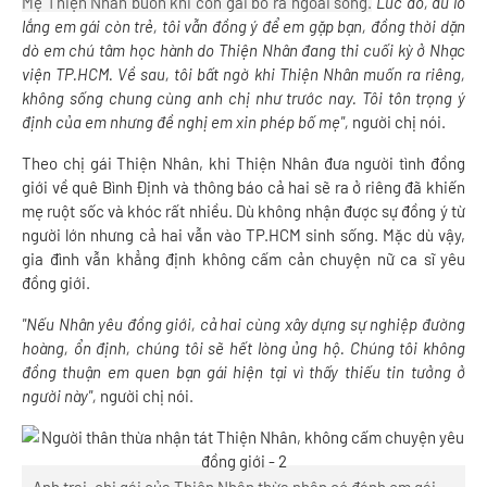
Mẹ Thiện Nhân buồn khi con gái bỏ ra ngoài sống.
"Lúc đó, dù lo
lắng em gái còn trẻ, tôi vẫn đồng ý để em gặp bạn, đồng thời dặn
dò em chú tâm học hành do Thiện Nhân đang thi cuối kỳ ở Nhạc
viện TP.HCM. Về sau, tôi bất ngờ khi Thiện Nhân muốn ra riêng,
không sống chung cùng anh chị như trước nay. Tôi tôn trọng ý
định của em nhưng đề nghị em xin phép bố mẹ",
người chị nói.
Theo chị gái Thiện Nhân, khi Thiện Nhân đưa người tình đồng
giới về quê Bình Định và thông báo cả hai sẽ ra ở riêng đã khiến
mẹ ruột sốc và khóc rất nhiều. Dù không nhận được sự đồng ý từ
người lớn nhưng cả hai vẫn vào TP.HCM sinh sống. Mặc dù vậy,
gia đình vẫn khẳng định không cấm cản chuyện nữ ca sĩ yêu
đồng giới.
"Nếu Nhân yêu đồng giới, cả hai cùng xây dựng sự nghiệp đường
hoàng, ổn định, chúng tôi sẽ hết lòng ủng hộ. Chúng tôi không
đồng thuận em quen bạn gái hiện tại vì thấy thiếu tin tưởng ở
người này",
người chị nói.