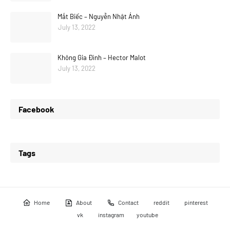
Mắt Biếc – Nguyễn Nhật Ánh
July 13, 2022
Không Gia Đình – Hector Malot
July 13, 2022
Facebook
Tags
Home
About
Contact
reddit
pinterest
vk
instagram
youtube