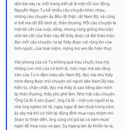
tấm bìa này ra, mỗi trang viết sẽ là một nỗi xúc động.
Nguyễn Ngọc Tư kể nhiều câu chuyện khác nhau,
những câu chuyện ấy đều rất thật, rất Nam Bộ, và cũng
vì thế mà rất đỗi bình dị, thân thương. Mỗi câu chuyện là
một lát cắt của cuộc sống, nhưng cũng giống như việc
nhìn lát cắt của thân cây để thấy được cả đời thảo mộc,
đọc mỗi câu chuyện, ta lại thấy được cái rộng lớn của
tình người, của hoài niệm, mộng mơ xen lẫn hiện thực.
Văn phong của cô Tư không quá trau chuốt, hoa mỹ,
những con chữ của cô bình dị, mộc mạc mà sâu lắng.
Văn của Tư in đậm màu sắc Nam Bộ, đọc mà như thấy
mình đang được tròi chuyện với người dân Nam Bộ nào
hiền từ, chân chất, đọc mà thấy ôi sao tiếng dân mình
lại thân thương, thấy yêu ghê lắm. Nhớ mãi câu chuyện
“Ông Cà Bi ở xẻo Quao”, ông Cà Bi – một con người kì lạ,
nhà ông nghèo tơi tả, ngày ngày đi làm thuê trong xóm,
ấy vậy mà khi có tiền lại đủng đỉnh mua rượu nhâm nhi.
Đoàn từ thiện đến, ông cũng chỉ giữ lại có năm mươi
ngàn để mua rượu và gạo. Sự ngang tàn ấy khiến ta ra,