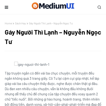
Home
Sách Hay
Gáy Người Thì Lạnh – Nguyễn Ngọc Tư
Gáy Người Thì Lạnh – Nguyễn Ngọc
Tư
Tập truyện ngắn có đến vài ba chục chuyện, mỗi truyện đều
ngắn không quá 3 trang giấy. Cô Tư lại cặm cụi góp nhặt, kể láp
giáp vài ba câu chuyện thấy được, nghe được chân thật gì đâu.
Dù đan xen nhiều câu chuyện, vẫn là không đầu không đuôi
nhưng dễ thấy chủ đề chung của tập chuyện đều xoay quanh 2
chữ “tiếc nuối”. Bởi những gì hào hùng, hoành trang, thiên nhiên
bởi đồng tiền, danh vọng, xã-hội-cần-phái-phát-triển mà đạp đổ