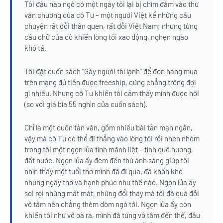
Tôi đâu nào ngờ có một ngày tôi lại bị chìm đắm vào thứ
văn chương của cô Tư – một người Việt kể những câu
chuyện rất đỗi thân quen, rất đỗi Việt Nam; nhưng từng
câu chữ của cô khiến lòng tôi xao động, nghẹn ngào
khó tả.
Tôi đặt cuốn sách “Gáy người thì lạnh” để đơn hàng mua
trên mạng đủ tiền được freeship, cũng chẳng trông đợi
gì nhiều. Nhưng cô Tư khiến tôi cảm thấy mình được hời
(so với giá bìa 55 nghìn của cuốn sách).
Chỉ là một cuốn tản văn, gồm nhiều bài tản mạn ngắn,
vậy mà cô Tư có thể đi thẳng vào lòng tôi rồi nhen nhóm
trong tôi một ngọn lửa tình mãnh liệt – tình quê hương,
đất nước. Ngọn lửa ấy đem đến thứ ánh sáng giúp tôi
nhìn thấy một tuổi thơ mình đã đi qua, đã khốn khó
nhưng ngây thơ và hạnh phúc như thế nào. Ngọn lửa ấy
soi rọi những mất mát, những đổi thay mà tôi đã quá đỗi
vô tâm nên chẳng thèm dòm ngó tới. Ngọn lửa ấy còn
khiến tôi như vỡ oà ra, mình đã từng vô tâm đến thế, đầu