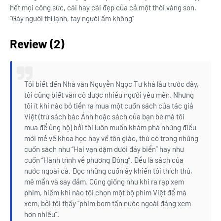
hết mọi công sức, cái hay cái đẹp của cả một thời vàng son.
“Gáy người thì lạnh, tay người ấm không”
Review (2)
Tôi biết đến Nhà văn Nguyễn Ngọc Tư khá lâu trước đây,
tôi cũng biết văn cô được nhiều người yêu mến. Nhưng
tôi ít khi nào bỏ tiền ra mua một cuốn sách của tác giả
Việt (trừ sách bác Ánh hoặc sách của bạn bè mà tôi
mua để ủng hộ) bởi tôi luôn muốn khám phá những điều
mới mẻ về khoa học hay về tôn giáo, thứ có trong những
cuốn sách như “Hai vạn dặm dưới đáy biển” hay như
cuốn “Hành trình về phương Đông”. Đều là sách của
nước ngoài cả. Đọc những cuốn ấy khiến tôi thích thú,
mê mẩn và say đắm. Cũng giống như khi ra rạp xem
phim, hiếm khi nào tôi chọn một bộ phim Việt để mà
xem, bởi tôi thấy “phim bom tấn nước ngoài đáng xem
hơn nhiều”.