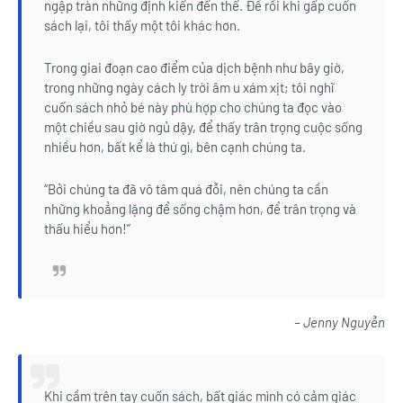
ngập tràn những định kiến đến thế. Để rồi khi gấp cuốn
sách lại, tôi thấy một tôi khác hơn.
Trong giai đoạn cao điểm của dịch bệnh như bây giờ,
trong những ngày cách ly trời âm u xám xịt; tôi nghĩ
cuốn sách nhỏ bé này phù hợp cho chúng ta đọc vào
một chiều sau giờ ngủ dậy, để thấy trân trọng cuộc sống
nhiều hơn, bất kể là thứ gì, bên cạnh chúng ta.
“Bởi chúng ta đã vô tâm quá đỗi, nên chúng ta cần
những khoẳng lặng để sống chậm hơn, để trân trọng và
thấu hiểu hơn!”
– Jenny Nguyễn
Khi cầm trên tay cuốn sách, bất giác mình có cảm giác