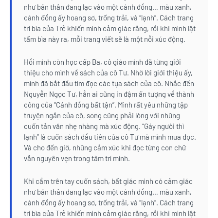
như bản thân đang lạc vào một cánh đồng… màu xanh,
cánh đồng ấy hoang sơ, trống trải, và “lạnh”. Cách trang
trí bìa của Trẻ khiến mình cảm giác rằng, rồi khi mình lật
tấm bìa này ra, mỗi trang viết sẽ là một nỗi xúc động.
Hồi mình còn học cấp Ba, cô giáo mình đã từng giới
thiệu cho mình về sách của cô Tư. Nhờ lời giới thiệu ấy,
mình đã bắt đầu tìm đọc các tựa sách của cô. Nhắc đến
Nguyễn Ngọc Tư, hẳn ai cũng in đậm ấn tượng về thành
công của “Cánh đồng bất tận”. Mình rất yêu những tập
truyện ngắn của cô, song cũng phải lòng với những
cuốn tản văn nhẹ nhàng mà xúc động. “Gáy người thì
lạnh” là cuốn sách đầu tiên của cô Tư mà mình mua đọc.
Và cho đến giờ, những cảm xúc khi đọc từng con chữ
vẫn nguyên vẹn trong tâm trí mình.
Khi cầm trên tay cuốn sách, bất giác mình có cảm giác
như bản thân đang lạc vào một cánh đồng… màu xanh,
cánh đồng ấy hoang sơ, trống trải, và “lạnh”. Cách trang
trí bìa của Trẻ khiến mình cảm giác rằng, rồi khi mình lật