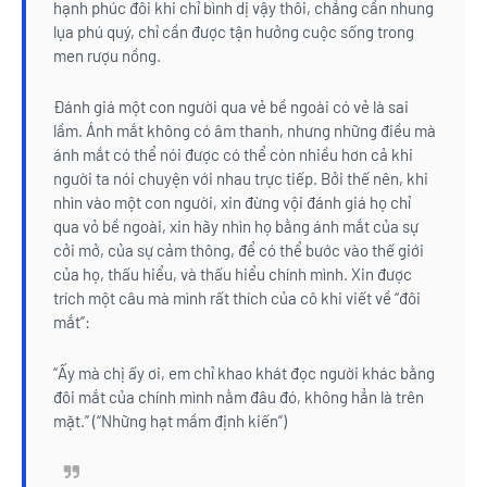
hạnh phúc đôi khi chỉ bình dị vậy thôi, chẳng cần nhung
lụa phú quý, chỉ cần được tận hưởng cuộc sống trong
men rượu nồng.
Đánh giá một con người qua vẻ bề ngoài có vẻ là sai
lầm. Ánh mắt không có âm thanh, nhưng những điều mà
ánh mắt có thể nói được có thể còn nhiều hơn cả khi
người ta nói chuyện với nhau trực tiếp. Bởi thế nên, khi
nhìn vào một con người, xin đừng vội đánh giá họ chỉ
qua vỏ bề ngoài, xin hãy nhìn họ bằng ánh mắt của sự
cởi mở, của sự cảm thông, để có thể bước vào thế giới
của họ, thấu hiểu, và thấu hiểu chính mình. Xin được
trích một câu mà mình rất thích của cô khi viết về “đôi
mắt”:
“Ấy mà chị ấy ơi, em chỉ khao khát đọc người khác bằng
đôi mắt của chính mình nằm đâu đó, không hẳn là trên
mặt.” (“Những hạt mầm định kiến”)