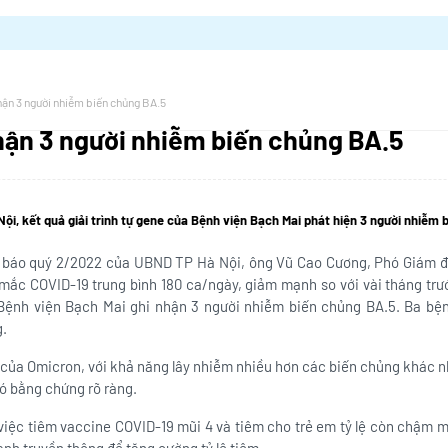
hận 3 người nhiễm biến chủng BA.5
hận 3 người nhiễm biến chủng BA.5
Nội, kết quả giải trình tự gene của Bệnh viện Bạch Mai phát hiện 3 người nhiễm 
ọp báo quý 2/2022 của UBND TP Hà Nội, ông Vũ Cao Cương, Phó Giám đố
mắc COVID-19 trung bình 180 ca/ngày, giảm mạnh so với vài tháng trư
a Bệnh viện Bạch Mai ghi nhận 3 người nhiễm biến chủng BA.5. Ba bệ
g.
 của Omicron, với khả năng lây nhiễm nhiều hơn các biến chủng khác 
ó bằng chứng rõ ràng.
iệc tiêm vaccine COVID-19 mũi 4 và tiêm cho trẻ em tỷ lệ còn chậm m