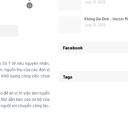
July 13, 2022
Không Gia Đình – Hector M
July 13, 2022
Facebook
ạo Sở Y tế nêu nguyên nhân,
ến, nguồn thu của các đơn vị
i khối lượng công việc chưa
Tags
 đề án vị trí việc làm tuyển
à Nội dẫn báo cáo sơ bộ của
 người xin chuyển công tác.