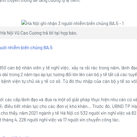
nh truyền thông để tăng cường tỷ lệ tiêm.
Hà Nội Vũ Cao Cương trả lời tại họp báo.
850 cán bộ nhân viên y tế nghỉ việc, xảy ra rải rác trong năm, lãnh đ
dài trong 2 năm tạo áp lực tương đối lớn lên cán bộ y tế tất cả các tuy
à bệnh viện tự chủ và y tế cơ sở. Từ đó thu nhập của cán bộ y tế so vớ
ới các cấp lãnh đạo và đưa ra một số giải pháp thực hiện như căn cứ vào
ế; điều tiết nhân lực cho các đơn vị khó khăn... Trước đó, UBND TP H
 cho thấy, năm 2021 ngành y tế Hà Nội có 532 người xin nghỉ việc và 82
t tháng 4, 226 người nghỉ việc và 17 người xin chuyển công tác.