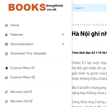
Home
tin tức
Hà Nội ghi n
Home
Hà Nội ghi n
Features
Documentation
Theo lãnh đạo Sở Y tế Hà 
Download This Template
Chiều 1/7, tại cuộc h
Custom Menu 01
Hà Nội ghi nhận số ca 
giải trình tự gene củ
Custom Menu 02
hoặc không triệu chứn
BA.5 là biến chủng phụ
Normal Link 01
nặng hay không chưa c
Normal Link 02
Cũng theo ông Cương, v