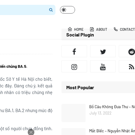
HOME
ABOUT
CONTACT
Social Plugin
biến chủng BA.5.
c Sở Y tế Hà Nội cho biết,
ớc đây. Đáng chú ý, kết quả
Most Popular
nh nhân có triệu chứng nhẹ
Bồ Câu Không Đưa Thư – N
như BA.1, BA.2 nhưng mức độ
July 13, 2022
ột số người chưa đồng tình.
Mắt Biếc – Nguyễn Nhật Á