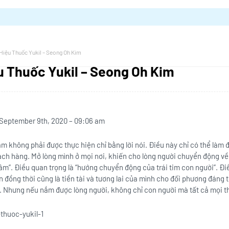
Hiệu Thuốc Yukil – Seong Oh Kim
u Thuốc Yukil – Seong Oh Kim
 September 9th, 2020 – 09:06 am
 không phải được thực hiện chỉ bằng lời nói. Điều này chỉ có thể làm 
ách hàng. Mở lòng mình ở mọi nơi, khiến cho lòng người chuyển động về 
m”. Điều quan trọng là “hướng chuyển động của trái tim con người”. Điề
an đồng thời cũng là tiền tài và tương lai của mình cho đối phương đáng t
t. Nhưng nếu nắm được lòng người, không chỉ con người mà tất cả mọi th