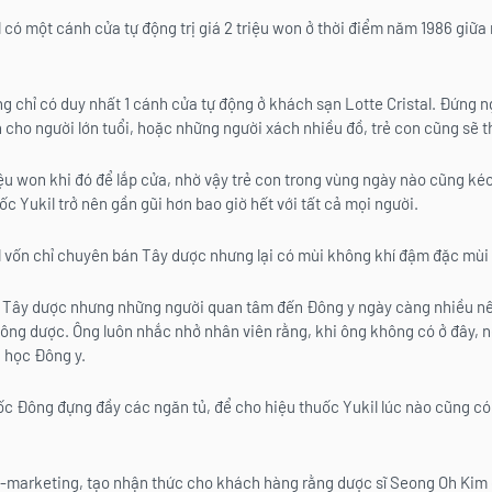
l có một cánh cửa tự động trị giá 2 triệu won ở thời điểm năm 1986 giữa
ng chỉ có duy nhất 1 cánh cửa tự động ở khách sạn Lotte Cristal. Đứng
ện cho người lớn tuổi, hoặc những người xách nhiều đồ, trẻ con cũng sẽ t
iệu won khi đó để lắp cửa, nhờ vậy trẻ con trong vùng ngày nào cũng ké
c Yukil trở nên gần gũi hơn bao giờ hết với tất cả mọi người.
l vốn chỉ chuyên bán Tây dược nhưng lại có mùi không khí đậm đặc mù
ề Tây dược nhưng những người quan tâm đến Đông y ngày càng nhiều n
ông dược. Ông luôn nhắc nhở nhân viên rằng, khi ông không có ở đây, 
i học Đông y.
c Đông đựng đầy các ngăn tủ, để cho hiệu thuốc Yukil lúc nào cũng c
e-marketing, tạo nhận thức cho khách hàng rằng dược sĩ Seong Oh Kim 