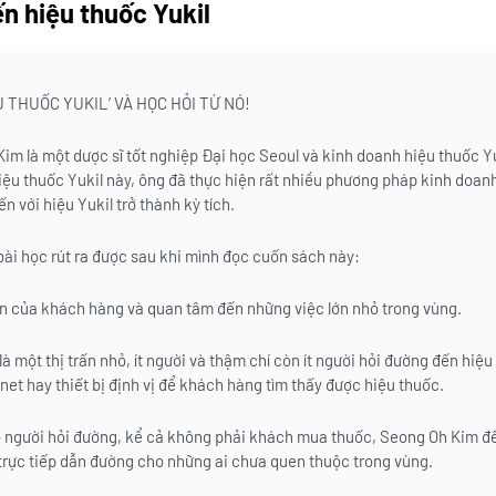
n hiệu thuốc Yukil
U THUỐC YUKIL’ VÀ HỌC HỎI TỪ NÓ!
im là một dược sĩ tốt nghiệp Đại học Seoul và kinh doanh hiệu thuốc Yu
iệu thuốc Yukil này, ông đã thực hiện rất nhiều phương pháp kinh doa
n với hiệu Yukil trở thành kỳ tích.
bài học rút ra được sau khi mình đọc cuốn sách này:
ên của khách hàng và quan tâm đến những việc lớn nhỏ trong vùng.
 một thị trấn nhỏ, ít người và thậm chí còn ít người hỏi đường đến hiệu
net hay thiết bị định vị để khách hàng tìm thấy được hiệu thuốc.
ó người hỏi đường, kể cả không phải khách mua thuốc, Seong Oh Kim đề
 trực tiếp dẫn đường cho những ai chưa quen thuộc trong vùng.