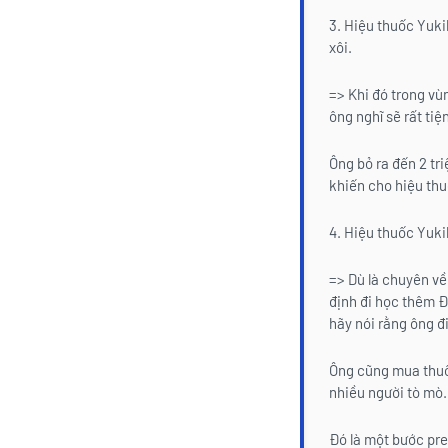
3. Hiệu thuốc Yuki
xôi.
=> Khi đó trong vù
ông nghĩ sẽ rất ti
Ông bỏ ra đến 2 tr
khiến cho hiệu thuố
4. Hiệu thuốc Yuki
=> Dù là chuyên v
định đi học thêm Đ
hãy nói rằng ông đ
Ông cũng mua thuố
nhiều người tò mò.
Đó là một bước pr