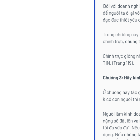
Đối với doanh nghi
để người ta ở lại v
đạo đức thiết yếu 
Trong chương này 
chính trực, chúng t
Chính trực giống n
TIN. (Trang 119).
Chương 3: Hãy kinh
Ở chương này tác g
k có con người thì 
Người làm kinh doan
nặng sẽ đặt lên va
tối đa vừa đủ”. Nế
dụng. Nếu chúng ta