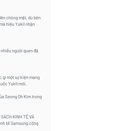
 lên chóng mặt, dù bên
mà hiệu Yukil nhận
, nhiều người quen đã
c gì một sự kiện mang
huốc Yukil mới.
của Seong Oh Kim trong
ỐN SÁCH KINH TẾ VÀ
nh tế Samsung công