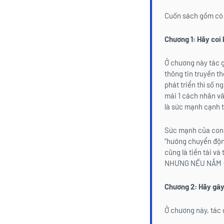
Cuốn sách gồm có 
Chương 1: Hãy coi
Ở chương này tác g
thông tin truyền t
phát triển thì số 
mái 1 cách nhân văn
là sức mạnh cạnh t
Sức mạnh của con 
“hướng chuyển động 
cũng là tiền tài v
NHƯNG NẾU NẮM ĐƯ
Chương 2: Hãy gây
Ở chương này, tác