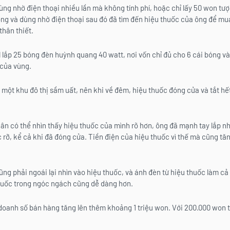
ng nhờ điện thoại nhiều lần mà không tính phí, hoặc chỉ lấy 50 won tượ
ng và dùng nhờ điện thoại sau đó đã tìm đến hiệu thuốc của ông để mua
hân thiết.
l lắp 25 bóng đèn huỳnh quang 40 watt, nơi vốn chỉ đủ cho 6 cái bóng và
của vùng.
à một khu đô thị sầm uất, nên khi về đêm, hiệu thuốc đóng cửa và tắt hế
ân có thể nhìn thấy hiệu thuốc của mình rõ hơn, ông đã mạnh tay lắp n
c rỡ, kể cả khi đã đóng cửa. Tiền điện của hiệu thuốc vì thế mà cũng t
ũng phải ngoái lại nhìn vào hiệu thuốc, và ánh đèn từ hiệu thuốc làm cả
thuốc trong ngóc ngách cũng dễ dàng hơn.
doanh số bán hàng tăng lên thêm khoảng 1 triệu won. Với 200.000 won t