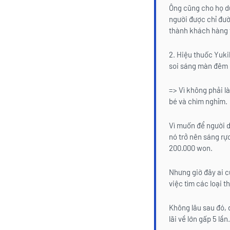
Ông cũng cho họ dù
người được chỉ đườ
thành khách hàng t
2. Hiệu thuốc Yuki
soi sáng màn đêm 
=> Vì không phải l
bé và chìm nghỉm.
Vì muốn để người d
nó trở nên sáng rự
200.000 won.
Nhưng giờ đây ai c
việc tìm các loại 
Không lâu sau đó, 
lãi về lớn gấp 5 lần.