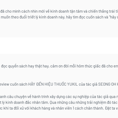
đã cho mình cách nhìn mới về kinh doanh tận tâm và chiến thắng trái 
 muốn theo đuổi triết lý kinh doanh này, hãy tìm đọc cuốn sách và “hãy 
, đọc quyển sách hay thật hay, cảm ơn đời mỗi hôm thức giấc đã cho e
review cuốn sách HÃY ĐẾN HIỆU THUỐC YUKIL của tác giả SEONG OH 
anh câu chuyện về hành trình xây dựng các sự nghiệp của tác giả qua 
ết lý kinh doanh đắc nhân tâm. Qua những câu những trải nghiệm đó tác 
ực khi ta đối xử với khách hàng và nhân viên 1 cách chân thành. Đặt ta 