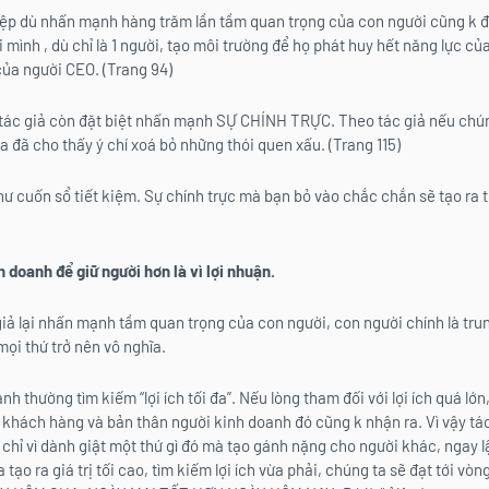
ệp dù nhấn mạnh hàng trăm lần tầm quan trọng của con người cũng k đủ
ới mình , dù chỉ là 1 người, tạo môi trường để họ phát huy hết năng lực c
của người CEO. (Trang 94)
tác giả còn đặt biệt nhấn mạnh SỰ CHÍNH TRỰC. Theo tác giả nếu chún
a đã cho thấy ý chí xoá bỏ những thói quen xấu. (Trang 115)
hư cuốn sổ tiết kiệm. Sự chính trực mà bạn bỏ vào chắc chắn sẽ tạo ra t
 doanh để giữ người hơn là vì lợi nhuận.
iả lại nhấn mạnh tầm quan trọng của con người, con người chính là tru
mọi thứ trở nên vô nghĩa.
h thường tìm kiếm “lợi ích tối đa”. Nếu lòng tham đối với lợi ích quá lớ
i khách hàng và bản thân người kinh doanh đó cũng k nhận ra. Vì vậy tá
u chỉ vì dành giật một thứ gì đó mà tạo gánh nặng cho người khác, ngay l
 tạo ra giá trị tối cao, tìm kiếm lợi ích vừa phải, chúng ta sẽ đạt tới 