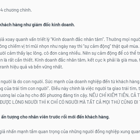
4 chương chính.
 khách hàng như giám đốc kinh doanh.
iả xoay quanh vấn triết lý “Kinh doanh đắc nhân tâm”. Thường mọi người
hông chiếm vị trí mũi nhọn như ngày nay thì “sự cảm động” thật quê mùa
người cảm thấy lạc lõng, cô đơn càng nhiều. Nên sự cảm động để có thể t
 là rất cần thiết. Kinh doanh đắc nhân tâm, kết cục k phải là già mua, 
ranh hiệu quả và bền vững nhất.
người là do con người. Sức mạnh của doanh nghiệp đến từ khách hàng.
của trái tim con người”. Điều này chính là việc người ta giao trái tim, 
à tương lai của họ cho đối phương đáng tin cậy. NẾU CHỈ KIẾM TIỀN, C
ỢC LÒNG NGƯỜI THÌ K CHỈ CÓ NGƯỜI MÀ TẤT CẢ MỌI THỨ CŨNG ĐI T
 ấn tượng cho nhân viên trước rồi mới đến khách hàng.
 giả nhấn mạnh tầm quan trọng của những người đồng nghiệp xung quan