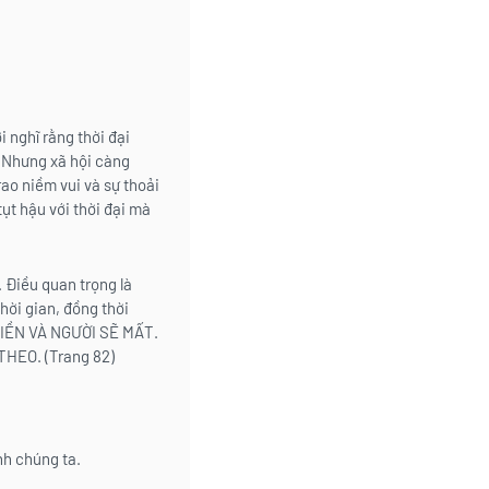
 nghĩ rằng thời đại
. Nhưng xã hội càng
rao niềm vui và sự thoải
tụt hậu với thời đại mà
 Điều quan trọng là
thời gian, đồng thời
Ả TIỀN VÀ NGƯỜI SẼ MẤT.
HEO. (Trang 82)
h chúng ta.