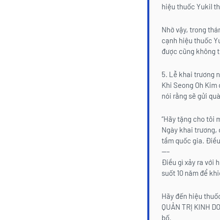
hiệu thuốc Yukil t
Nhờ vậy, trong thá
cạnh hiệu thuốc Y
được cũng không t
5. Lễ khai trương 
Khi Seong Oh Kim c
nói rằng sẽ gửi qu
“Hãy tặng cho tôi m
Ngày khai trương, 
tầm quốc gia. Điều
—–
Điều gì xảy ra với
suốt 10 năm để kh
Hãy đến hiệu thuố
QUẢN TRỊ KINH DO
bố.