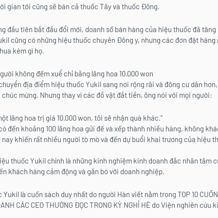
hời gian tới cũng sẽ bán cả thuốc Tây và thuốc Đông.
ng đầu tiên bắt đầu đổi mới, doanh số bán hàng của hiệu thuốc đã tăng
ukil cũng có những hiệu thuốc chuyên Đông y, nhưng các đơn đặt hàng 
hua kém gì họ.
người không đếm xuể chỉ bằng lãng hoa 10.000 won
huyển địa điểm hiệu thuốc Yukil sang nơi rộng rãi và đông cư dân hơn
à chúc mừng. Nhưng thay vì các đồ vật đắt tiền, ông nói với mọi người:
ột lãng hoa trị giá 10.000 won, tôi sẽ nhận quà khác.”
có đến khoảng 100 lãng hoa gửi đế và xếp thành nhiều hàng, không khá
 nay khiến rất nhiều người tò mò và đến dự buổi khai trương của hiệu t
 hiệu thuốc Yukil chính là những kinh nghiệm kinh doanh đắc nhân tâm 
iến khách hàng cảm động và gắn bó với doanh nghiệp.
c Yukil là cuốn sách duy nhất do người Hàn viết nằm trong TOP 10 CU
ANH CÁC CEO THƯỜNG ĐỌC TRONG KỲ NGHỈ HÈ do Viện nghiên cứu ki