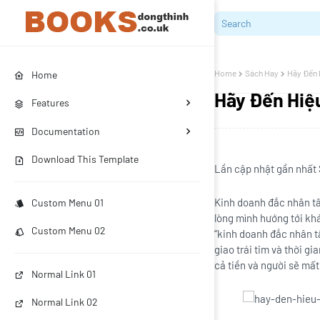
Home
Sách Hay
Hãy Đến 
Home
Hãy Đến Hiệ
Features
Documentation
Download This Template
Lần cập nhật gần nhất
Kinh doanh đắc nhân tâm
Custom Menu 01
lòng mình hướng tới kh
Custom Menu 02
“kinh doanh đắc nhân tâ
giao trái tim và thời gi
cả tiền và người sẽ mấ
Normal Link 01
Normal Link 02