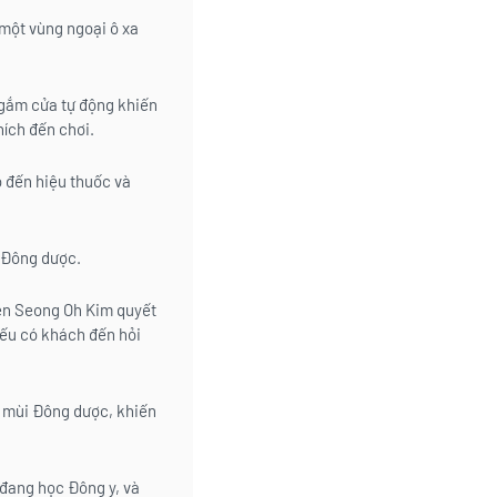
 một vùng ngoại ô xa
 ngắm cửa tự động khiến
hích đến chơi.
o đến hiệu thuốc và
i Đông dược.
ên Seong Oh Kim quyết
nếu có khách đến hỏi
ó mùi Đông dược, khiến
đang học Đông y, và