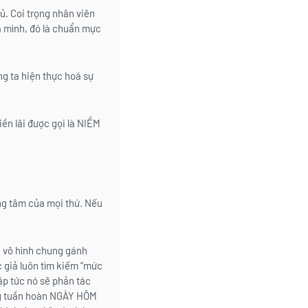
. Coi trọng nhân viên
ủa mình, đó là chuẩn mực
g ta hiện thực hoá sự
iền lãi được gọi là NIỀM
ng tâm của mọi thứ. Nếu
n, vô hình chung gánh
c giả luôn tìm kiếm “mức
ập tức nó sẽ phản tác
vòng tuần hoàn NGÀY HÔM