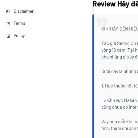
Review Hãy đế
Disclaimer
Terms
XIN ‘HÃY ĐẾN HIỆ
Policy
Tác giả Seong Oh K
vòng 10 năm. Tại h
cho những gì xảy đế
Dưới đây là những 
1. Học thuộc hết t
=> Khu vực Masan là
cũng chưa có inter
Vậy nên mỗi khi c
tình, thậm chí còn