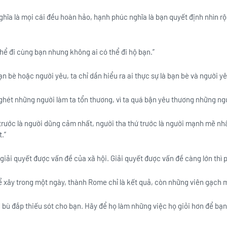
hĩa là mọi cái đều hoàn hảo, hạnh phúc nghĩa là bạn quyết định nhìn r
hể đi cùng bạn nhưng không ai có thể đi hộ bạn.”
n bè hoặc người yêu, ta chỉ dần hiểu ra ai thực sự là bạn bè và người yê
ghét những người làm ta tổn thương, vì ta quá bận yêu thương những ngư
i trước là người dũng cảm nhất, người tha thứ trước là người mạnh mẽ nh
.”
 giải quyết được vấn đề của xã hội. Giải quyết được vấn đề càng lớn thì 
xây trong một ngày, thành Rome chỉ là kết quả, còn những viên gạch mới
 bù đắp thiếu sót cho bạn. Hãy để họ làm những việc họ giỏi hơn để bạ