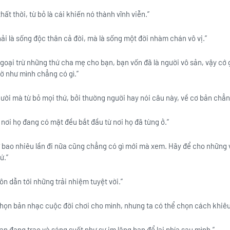
hất thời, từ bỏ là cái khiến nó thành vĩnh viễn.”
i là sống độc thân cả đời, mà là sống một đời nhàm chán vô vị.”
 ngoại trừ những thứ cha mẹ cho bạn, bạn vốn đã là người vô sản, vậy cớ
vờ như mình chẳng có gì.”
gười mà từ bỏ mọi thứ, bởi thường người hay nói câu này, về cơ bản chẳng
nơi họ đang có mặt đều bắt đầu từ nơi họ đã từng ở.”
ứ bao nhiêu lần đi nữa cũng chẳng có gì mới mà xem. Hãy để cho những 
ứ.”
uôn dẫn tới những trải nhiệm tuyệt vời.”
họn bản nhạc cuộc đời chơi cho mình, nhưng ta có thể chọn cách khiêu
ạn đang trao và sáng suốt như sự im lặng bạn để lại phía sau mình.”