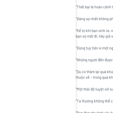
“Thất bại là hoàn cảnh t
“Đáng sợ nhất không phả
“Kể từ khi bạn sinh ra,
bạn sợ mất đi, hãy giả 
“Đừng tuỳ tiện vì một n
“Những người đến được 
“Dù có thăm lại quá kh
thuộc về – trong quá kh
“Một thái độ tuyệt vời l
“Ta thường không thể c
“Bạn đẹp như tình yêu b