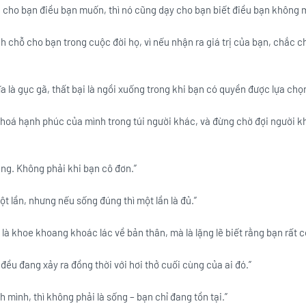
 cho bạn điều bạn muốn, thì nó cũng dạy cho bạn biết điều bạn không 
h chỗ cho bạn trong cuộc đời họ, vì nếu nhận ra giá trị của bạn, chắc 
a là gục gã, thất bại là ngồi xuống trong khi bạn có quyền được lựa chọn
khoá hạnh phúc của mình trong túi người khác, và đừng chờ đợi người 
àng. Không phải khi bạn cô đơn.”
ột lần, nhưng nếu sống đúng thì một lần là đủ.”
là khoe khoang khoác lác về bản thân, mà là lặng lẽ biết rằng bạn rất có 
 đều đang xảy ra đồng thời với hơi thở cuối cùng của ai đó.”
 mình, thì không phải là sống – bạn chỉ đang tồn tại.”