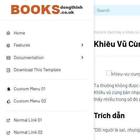
Home
Sách Hay
Khiêu Vũ
Home
Khiêu Vũ Cù
Features
Documentation
Download This Template
Ta thường không được c
Custom Menu 01
Khiêu vũ cùng bản nhạc 
thấy nhiều trong số đó 
Custom Menu 02
Trích dẫn
Normal Link 01
“Dối người là sai, nhưng
Normal Link 02