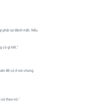
 gì phải sợ đánh mất. Nếu
 có gì hết.”
vấn đề cũ ở nơi chúng
 vũ theo nó.”