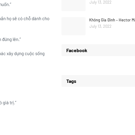
July 13, 2022
muốn.”
chắn họ sẽ có chỗ dành cho
Không Gia Đình – Hector M
July 13, 2022
 đứng lên.”
Facebook
khác xây dựng cuộc sống
Tags
giá trị.”