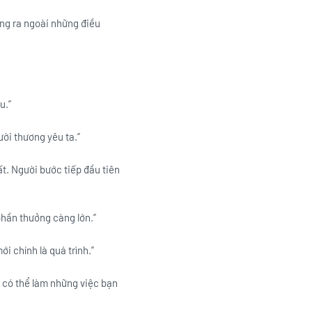
ộng ra ngoài những điều
u.”
ời thương yêu ta.”
ất. Người bước tiếp đầu tiên
phần thưởng càng lớn.”
 chính là quá trình.”
n có thể làm những việc bạn