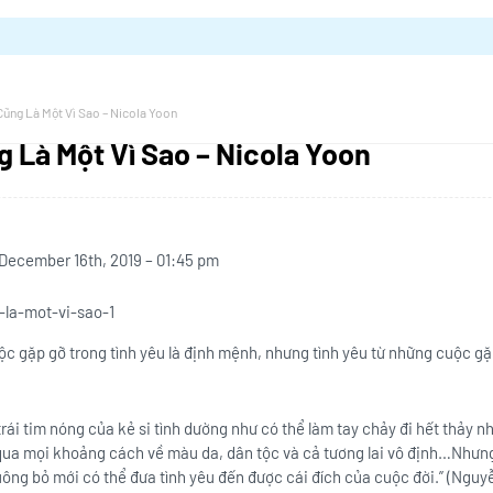
Cũng Là Một Vì Sao – Nicola Yoon
g Là Một Vì Sao – Nicola Yoon
December 16th, 2019 – 01:45 pm
ộc gặp gỡ trong tình yêu là định mệnh, nhưng tình yêu từ những cuộc gặ
trái tim nóng của kẻ si tình dường như có thể làm tay chảy đi hết thảy 
qua mọi khoảng cách về màu da, dân tộc và cả tương lai vô định…Nhưng
uông bỏ mới có thể đưa tình yêu đến được cái đích của cuộc đời.” (Nguy