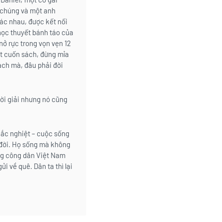
 chúng và một anh
hác nhau, được kết nối
học thuyết bánh táo của
nở rực trong vọn vẹn 12
ét cuốn sách, đừng mỉa
ách mà, đâu phải đời
ời giải nhưng nó cũng
ắc nghiệt – cuộc sống
 đời. Họ sống mà không
ng công dân Việt Nam
i về quê. Dân ta thì lại