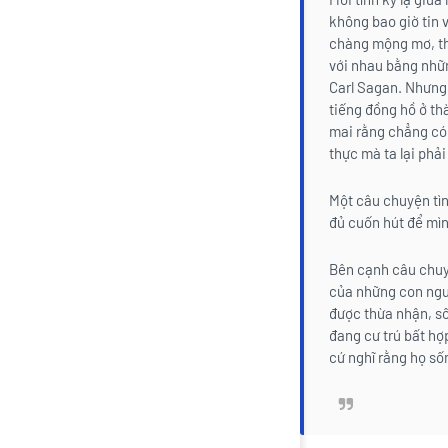
không bao giờ tin 
chàng mộng mơ, thí
với nhau bằng nhữn
Carl Sagan. Nhưng 
tiếng đồng hồ ở th
mai rằng chẳng có 
thực mà ta lại ph
Một câu chuyện tìn
đủ cuốn hút để mì
Bên cạnh câu chuy
của những con ngườ
được thừa nhận, s
đang cư trú bất hợp
cứ nghĩ rằng họ số