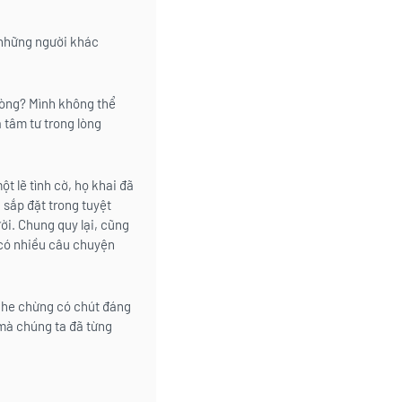
 những người khác
lòng? Mình không thể
 tâm tư trong lòng
t lẽ tình cờ, họ khai đã
 sắp đặt trong tuyệt
ời. Chung quy lại, cũng
 có nhiều câu chuyện
nghe chừng có chút đáng
n mà chúng ta đã từng