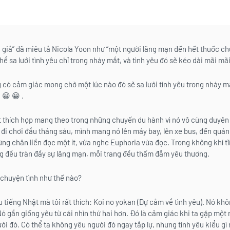
 giả” đã miêu tả Nicola Yoon như “một người lãng mạn đến hết thuốc ch
ể sa lưới tình yêu chỉ trong nháy mắt, và tình yêu đó sẽ kéo dài mãi mãi
 có cảm giác mong chờ một lúc nào đó sẽ sa lưới tình yêu trong nháy mắ
 😀 😀 .
 thích hợp mang theo trong những chuyến du hành vì nó vô cùng duyên
đi chơi đầu tháng sáu, mình mang nó lên máy bay, lên xe bus, đến quán
ừng chân liền đọc một ít, vừa nghe Euphoria vừa đọc. Trong không khí tĩ
g đều tràn đầy sự lãng mạn, mỗi trang đều thấm đẫm yêu thương.
t chuyện tình như thế nào?
 tiếng Nhật mà tôi rất thích: Koi no yokan (Dự cảm về tình yêu). Nó khô
Nó gần giống yêu từ cái nhìn thứ hai hơn. Đó là cảm giác khi ta gặp một
ời đó. Có thể ta không yêu người đó ngay tắp lự, nhưng tình yêu kiểu gì 