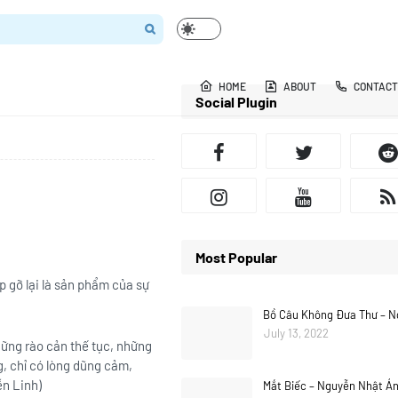
HOME
ABOUT
CONTACT
Social Plugin
Most Popular
p gỡ lại là sản phẩm của sự
Bồ Câu Không Đưa Thư – N
July 13, 2022
những rào cản thế tục, những
, chỉ có lòng dũng cảm,
ễn Linh)
Mắt Biếc – Nguyễn Nhật Á