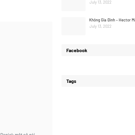
July 13, 2022
Không Gia Đình – Hector M
July 13, 2022
Facebook
Tags
 Daniel; một cô gái