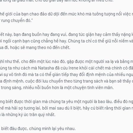
thế giới của bạn chao đảo dữ dội đến mức khó mà tưởng tượng nổi việc
 rung chuyển đó.”
iết này, bạn đang buồn hay đang vui, đang tức giận hay cảm thấy nặng 
ời ngồi cạnh bạn cũng chẳng hề hay. Chúng ta chỉ có thể giữ nỗi niềm và
ua đi, hoặc sẽ mang theo nó đến chết.
hĩ như thế, cho đến một lúc nào đó, gặp được một người xa lạ và bằng mộ
úng ta như cách mà Natasha đã cứu Irene khỏi cái chết mà chính cô đã
ì sự vô tình đó mà ta có thể gián tiếp thay đổi định mệnh của nhiều ngư
ủa định mệnh, cuộc đời lưu chuyển theo từng trang sách và bạn sẽ thấy
u trong sáng, nhiều nỗi buồn hơn là một chuyện tình viên mãn.
g biết được thời gian mà chúng ta yêu một người là bao lâu, điều đó 
hế mà hãi sợ tương lai, bởi mai sau dù li biệt, hãy cứ biết rằng thời gia
là những ký ức trân quý nhất.
, biết đâu được, chúng mình lại yêu nhau.