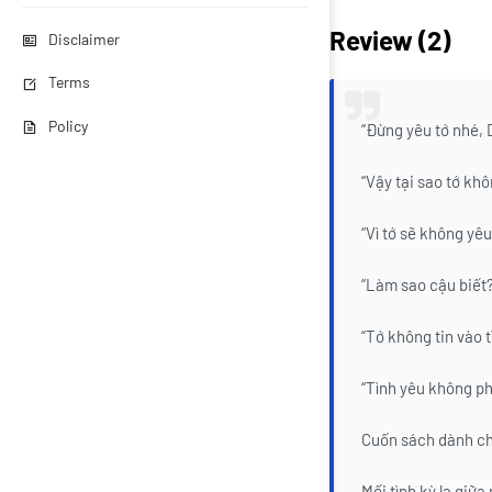
Review (2)
Disclaimer
Terms
Policy
“Đừng yêu tớ nhé, D
“Vậy tại sao tớ kh
“Vì tớ sẽ không yêu
“Làm sao cậu biết?
“Tớ không tin vào t
“Tình yêu không phả
Cuốn sách dành ch
Mối tình kỳ lạ giữ