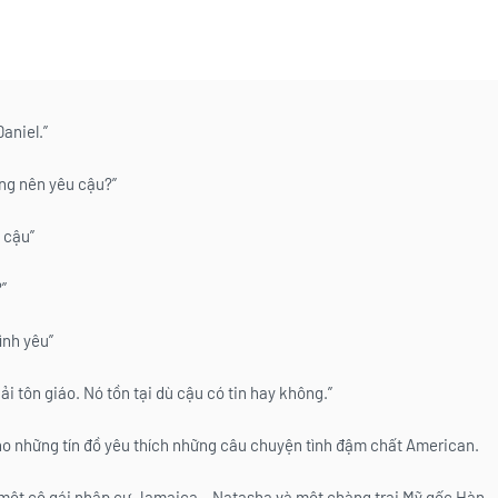
aniel.”
ông nên yêu cậu?”
 cậu”
”
ình yêu”
i tôn giáo. Nó tồn tại dù cậu có tin hay không.”
o những tín đồ yêu thích những câu chuyện tình đậm chất American.
a một cô gái nhập cư Jamaica – Natasha và một chàng trai Mỹ gốc Hàn –