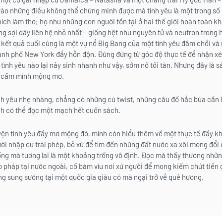
vào những điều không thể chứng minh được mà tình yêu là một trong số
ch làm thơ; họ như những con người tồn tại ở hai thế giới hoàn toàn k
g sợi dây liên hệ nhỏ nhất – giống hệt như nguyên tử và neutron trong 
kết quả cuối cùng là một vụ nổ Big Bang của một tình yêu đâm chồi và 
ành phố New York đầy hỗn độn. Đừng đứng từ góc độ thực tế để nhận x
tình yêu nào lại nảy sinh nhanh như vậy, sớm nở tối tàn. Nhưng đây là s
ải cấm mình mộng mơ.
h yêu nhẹ nhàng, chẳng có những cú twist, những câu đố hắc búa cần l
nh có thể đọc một mạch hết cuốn sách.
ện tình yêu đầy mơ mộng đó, mình còn hiểu thêm về một thực tế đầy kh
i nhập cư trái phép, bỏ xứ để tìm đến những đất nước xa xôi mong đổi
ống mà tương lai là một khoảng trống vô định. Đọc mà thấy thương nhữ
 pháp tại nước ngoài, cố bám víu nơi xứ người để mong kiếm chút tiền gử
ng sung sướng tại một quốc gia giàu có mà ngại trở về quê hương.