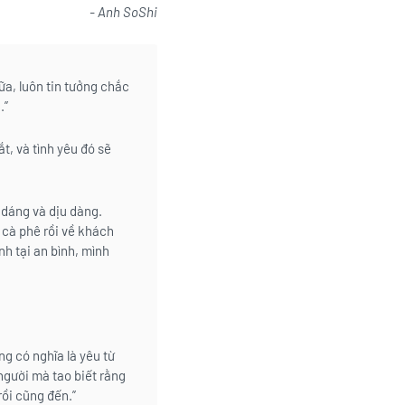
‎- Anh SoShi‎
ữa, luôn tin tưởng chắc
.”
t, và tình yêu đó sẽ
 dáng và dịu dàng.
 cà phê rồi về khách
nh tại an bình, mình
ng có nghĩa là yêu từ
 người mà tao biết rằng
rồi cũng đến.”