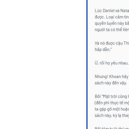
Lúc Daniel và Nata
được. Loại cảm tình
quyến luyến này bằ
người ta có thể liên
Và nó được cậu Thi 
hấp dẫn.”
Ừ, rồi họ yêu nhau
Nhưng! Khoan hãy n
sách này đến vậy.
Bởi “Mặt trời cũng
(đến phi thực tế mộ
ta gặp gỡ một hoặc
sách này, kỳ lạ tha
Bởi tâm tư là thứ m