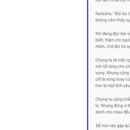
Natasha: “Đôi lúc 
không cảm thấy sự
Khi đang đọc bài v
biết, thậm chí ngư
mình, chờ đợi nó q
Chúng ta sẽ mãi ng
mở nỗi lòng cho ch
vọng. Nhưng cũng v
chỉ là vòng xoay c
hơn là một tình yê
Chúng ta cũng chẳn
lo. Nhưng đừng vì t
dành cho nhau đều 
Để mai này gặp lại