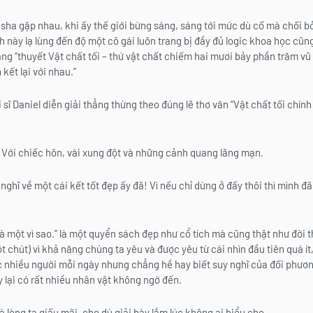
sha gặp nhau, khi ấy thế giới bừng sáng, sáng tới mức dù cố mà chối b
 này lạ lùng đến độ một cô gái luôn trang bị đầy đủ logic khoa học cũng 
ng “thuyết Vật chất tối – thứ vật chất chiếm hai mươi bảy phần trăm vũ 
 kết lại với nhau.”
sĩ Daniel diễn giải thẳng thừng theo đúng lẽ thơ văn “Vật chất tối chính l
. Với chiếc hôn, vài xung đột và những cảnh quang lãng mạn.
ghĩ về một cái kết tốt đẹp ấy đã! Vì nếu chỉ dừng ở đấy thôi thì mình đ
 là một vì sao.” là một quyển sách đẹp như cổ tích mà cũng thật như đời
t chút) vì khả năng chúng ta yêu và được yêu từ cái nhìn đầu tiên quá ít
 nhiều người mỗi ngày nhưng chẳng hề hay biết suy nghĩ của đối phươn
y lại có rất nhiều nhân vật không ngờ đến.
à lòng ta giấu mãi, cho dù giải bày lắm lúc không ai hiểu cho.