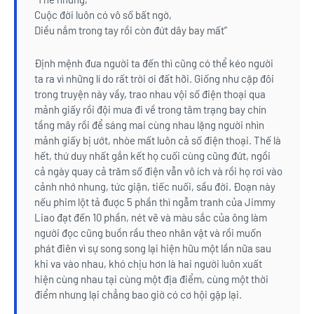
Cuộc đời luôn có vô số bất ngờ,
Diều nắm trong tay rồi còn đứt dây bay mất”
Định mệnh đưa người ta đến thì cũng có thể kéo người
ta ra vì những lí do rất trời ơi đất hỡi. Giống như cặp đôi
trong truyện này vầy, trao nhau vội số điện thoại qua
mảnh giấy rồi đội mưa đi về trong tâm trạng bay chín
tầng mây rồi để sáng mai cùng nhau lặng người nhìn
mảnh giấy bị ướt, nhòe mất luôn cả số điện thoại. Thế là
hết, thứ duy nhất gắn kết họ cuối cùng cũng đứt, ngồi
cả ngày quay cả trăm số điện vẫn vô ích và rồi họ rơi vào
cảnh nhớ nhung, tức giận, tiếc nuối, sầu đời. Đoạn này
nếu phim lột tả được 5 phần thì ngẫm tranh của Jimmy
Liao đạt đến 10 phần, nét vẽ và màu sắc của ông làm
người đọc cũng buồn rầu theo nhân vật và rồi muốn
phát điên vì sự song song lại hiện hữu một lần nữa sau
khi va vào nhau, khó chịu hơn là hai người luôn xuất
hiện cùng nhau tại cùng một địa điểm, cùng một thời
điểm nhưng lại chẳng bao giờ có cơ hội gặp lại.