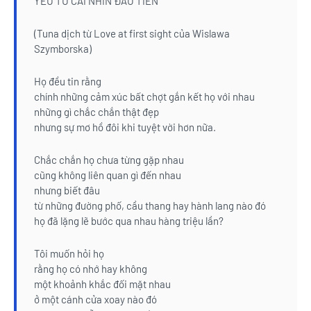
YÊU TỪ CÁI NHÌN ĐẦU TIÊN
(Tuna dịch từ Love at first sight của Wislawa
Szymborska)
Họ đều tin rằng
chính những cảm xúc bất chợt gắn kết họ với nhau
những gì chắc chắn thật đẹp
nhưng sự mơ hồ đôi khi tuyệt vời hơn nữa.
Chắc chắn họ chưa từng gặp nhau
cũng không liên quan gì đến nhau
nhưng biết đâu
từ những đường phố, cầu thang hay hành lang nào đó
họ đã lặng lẽ bước qua nhau hàng triệu lần?
Tôi muốn hỏi họ
rằng họ có nhớ hay không
một khoảnh khắc đối mặt nhau
ở một cánh cửa xoay nào đó