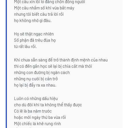
Một câu xin lỗi lơ đãng chốn đông người
Một câu nhầm số khi vừa bắt máy
nhưng tôi biết câu trả lời rồi
họ không nhớ gì đâu.
Họ sẽ thật ngạc nhiên
Số phận đã trêu đùa họ
từ rất lâu rồi.
Khi chưa sẵn sàng để trở thành định mệnh của nhau
thì có đến gần học sẽ lại bị chia cắt mà thôi
những con đường bị ngăn cách
những nụ cười bị cản trở
họ lại bị đẩy ra xa nhau.
Luôn có những dấu hiệu
cho dù đôi khi ta không thể thấy được
Có lẽ là ba năm trước
hoặc mới ngày thứ ba vừa rồi
Một chiếc lá khẽ rung rinh