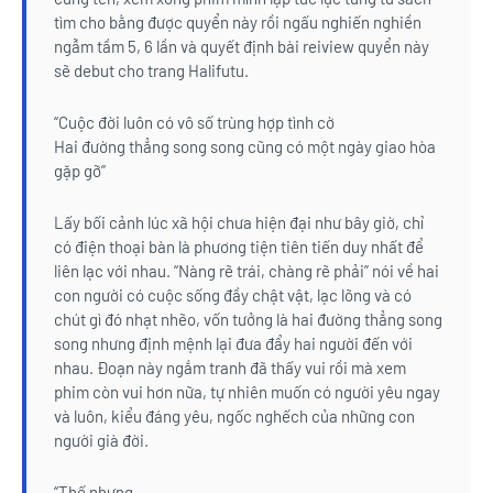
tìm cho bằng được quyển này rồi ngấu nghiến nghiền
ngẫm tầm 5, 6 lần và quyết định bài reiview quyển này
sẽ debut cho trang Halifutu.
“Cuộc đời luôn có vô số trùng hợp tình cờ
Hai đường thẳng song song cũng có một ngày giao hòa
gặp gỡ”
Lấy bối cảnh lúc xã hội chưa hiện đại như bây giờ, chỉ
có điện thoại bàn là phương tiện tiên tiến duy nhất để
liên lạc với nhau. “Nàng rẽ trái, chàng rẽ phải” nói về hai
con người có cuộc sống đầy chật vật, lạc lõng và có
chút gì đó nhạt nhẽo, vốn tưởng là hai đường thẳng song
song nhưng định mệnh lại đưa đẩy hai người đến với
nhau. Đoạn này ngắm tranh đã thấy vui rồi mà xem
phim còn vui hơn nữa, tự nhiên muốn có người yêu ngay
và luôn, kiểu đáng yêu, ngốc nghếch của những con
người già đời.
“Thế nhưng,