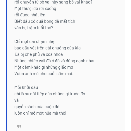
rồi chuyền từ bờ vai này sang bờ vai khác?
Một thứ gì đó rơi xuống
rồi được nhặt lên.
Biết đâu có quả bóng đã mất tích
vào bụi rậm tuổi thơ?
Chỉ một cái chạm nhẹ
bao dấu vết trên cái chuông cửa kia
Đã bị che phủ và xóa nhòa
Những chiếc vali đã ở đó và đứng cạnh nhau
Một đêm khác gì những giấc mơ
Vươn ánh mờ cho buổi sớm mai.
Mỗi khởi đầu
chỉ là sự nối tiếp của những gì trước đó
và
quyển sách của cuộc đời
luôn chỉ mở một nửa mà thôi.