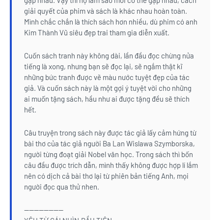
gặp nhau. Vậy thì họ làm sao mới có thể gặp nhau, cách
giải quyết của phim và sách là khác nhau hoàn toàn.
Mình chắc chắn là thích sách hơn nhiều, dù phim có anh
Kim Thành Vũ siêu đẹp trai tham gia diễn xuất.
Cuốn sách tranh này không dài, lần đầu đọc chừng nửa
tiếng là xong, nhưng bạn sẽ đọc lại, sẽ ngắm thật kĩ
những bức tranh được vẽ màu nước tuyệt đẹp của tác
giả. Và cuốn sách này là một gợi ý tuyệt vời cho những
ai muốn tặng sách, hầu như ai được tặng đều sẽ thích
hết.
Câu truyện trong sách này được tác giả lấy cảm hứng từ
bài thơ của tác giả người Ba Lan Wislawa Szymborska,
người từng đoạt giải Nobel văn học. Trong sách thì bốn
câu đầu được trích dẫn, mình thấy không được hợp lí lắm
nên có dịch cả bài thơ lại từ phiên bản tiếng Anh, mọi
người đọc qua thử nhen.
————————