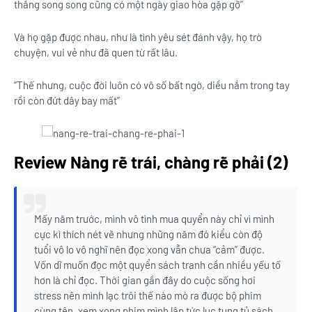
thẳng song song cũng có một ngày giao hòa gặp gỡ”
Và họ gặp được nhau, như là tình yêu sét đánh vậy, họ trò
chuyện, vui vẻ như đã quen từ rất lâu.
“Thế nhưng, cuộc đời luôn có vô số bất ngờ, diều nắm trong tay
rồi còn đứt dây bay mất”
Review Nàng rẽ trái, chàng rẽ phải (2)
Mấy năm trước, mình vô tình mua quyển này chỉ vì mình
cực kì thích nét vẽ nhưng những năm đó kiểu còn độ
tuổi vô lo vô nghĩ nên đọc xong vẫn chưa “cảm” được.
Vốn dĩ muốn đọc một quyển sách tranh cần nhiều yếu tố
hơn là chỉ đọc. Thời gian gần đây do cuộc sống hơi
stress nên mình lạc trôi thế nào mò ra được bộ phim
cùng tên, xem xong phim mình lập tức lục tung tủ sách