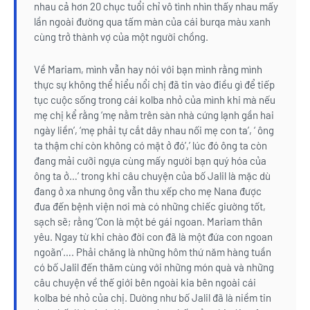
nhau cả hơn 20 chục tuổi chỉ vô tình nhìn thấy nhau mấy
lần ngoài đường qua tấm màn của cái burqa màu xanh
cùng trở thành vợ của một người chồng.
Về Mariam, mình vẫn hay nói với bạn mình rằng mình
thực sự không thể hiểu nổi chị đã tin vào điều gì để tiếp
tục cuộc sống trong cái kolba nhỏ của mình khi mà nếu
mẹ chị kể rằng ‘mẹ nằm trên sàn nhà cứng lạnh gần hai
ngày liền’, ‘mẹ phải tự cắt dây nhau nối mẹ con ta’, ‘ ông
ta thậm chí còn không có mặt ở đó’,’ lúc đó ông ta còn
đang mải cưỡi ngựa cùng mấy người bạn quý hóa của
ông ta ở…’ trong khi câu chuyện của bố Jalil là mặc dù
đang ở xa nhưng ông vẫn thu xếp cho mẹ Nana được
đưa đến bệnh viện nơi mà có những chiếc giường tốt,
sạch sẽ; rằng ‘Con là một bé gái ngoan. Mariam thân
yêu. Ngay từ khi chào đời con đã là một đứa con ngoan
ngoãn’…. Phải chăng là những hôm thứ năm hàng tuần
có bố Jalil đến thăm cùng với những món quà và những
câu chuyện về thế giới bên ngoài kia bên ngoài cái
kolba bé nhỏ của chị. Dường như bố Jalil đã là niềm tin