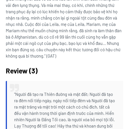
vải đen lụng thụng. Và mỉa mai thay, có khi, chính những thứ
trang phục ấy lại có lúc khiến họ cảm thấy được bảo vệ khi họ
nhận ra rằng, mình chẳng còn lại gì ngoài tột cùng đau đớn và
nhục nhã. Cuộc đời của Leila, mẹ của Leila, Mariam, mẹ của
Mariam như thể muốn chứng minh rằng, đã sinh ra làm thân đàn
bà ở Afghanistan, dù có cố rẽ 99 lần thì cuối cùng họ vẫn gặp
phải một cái ngõ cụt của phụ bạc, bạo lực và khổ đau… Nhưng
xin bạn đừng sợ, câu chuyện này kết thúc tương đối có hậu chứ
không quá bi thương.” (GAT)
Review (3)
“Người đã tạo ra Thiên đường và mặt đất; Người đã tạo
ra đêm nối tiếp ngày, ngày nối tiếp đêm và Người đã tạo
ra mặt trăng và mặt trời một cách có chủ đích, tất cả
đều vận hành trong thời gian định trước của mình. Hiển
nhiên Người là Đấng Tối cao, là người xóa bỏ mọi tội lỗi.
Lạy Thượng đế tối cao! Hãy tha thứ và khoan dung bởi