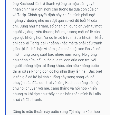
ông Rasheed lừa trở thành vợ ông ta mặc dù nguyên
nhân chính là vì chị nghĩ cho tương lai đứa con của chị
và Tarip. Chính quyết định này khiến mình phải ngỡ
ngàng vì dường như nó vượt quá so với độ tuổi 14 của
chị. Cũng như Mariam, số phận chị cũng chuyển từ một
người vợ được yêu thương hết mực sang một nô lệ của
bạo lực không hơn. Và có lẽ trớ trêu nhất là khoảnh khắc
chị gặp lại Tariq, cái khoảnh khắc mà ta phải đấu tranh
giữa tội lỗi, hối hận vì cảm giác phản bội xen lẫn với nỗi
nhớ nhung trong suốt bao nhiêu năm ròng. Nó giống
như cánh cửa, nếu bước qua thì còn đứa con trai với
người chồng hiện tại đang khóc, còn nếu không bước
thì lại sợ sẽ không còn cơ hội nhìn thấy lần hai. Đặc biệt
là tác giả đã kể lại tình huống này song song với câu
chuyện của đứa con trai với ông Rasheed rằng có một
chú nói chuyện với mẹ, căng thẳng và hồi hộp khiến
chúng ta khi đọc như thấy chính bản thân mình là Laila –
lo sợ và đấu tranh.
Cũng từ mâu thuẫn này cuộc xung đột nảy ra kéo theo