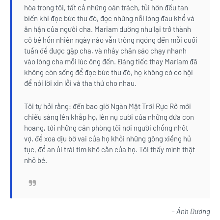
hòa trong tôi, tất cả những oán trách, tủi hờn đều tan
biến khi đọc bức thư đó, đọc những nỗi lòng đau khổ và
ân hận của người cha. Mariam dường như lại trở thành
cô bé hồn nhiên ngày nào vẫn trông ngóng đến mỗi cuối
tuần để được gặp cha, và nhảy chân sáo chạy nhanh
vào lòng cha mỗi lúc ông đến. Đáng tiếc thay Mariam đã
không còn sống để đọc bức thư đó, họ không có cơ hội
để nói lời xin lỗi và tha thứ cho nhau.
Tôi tự hỏi rằng: đến bao giờ Ngàn Mặt Trời Rực Rỡ mới
chiếu sáng lên khắp họ, lên nụ cười của những đứa con
hoang, tới những căn phòng tối nơi người chồng nhốt
vợ, để xoa dịu bờ vai của họ khỏi những gông xiềng hủ
tục, để an ủi trái tim khô cằn của họ. Tôi thấy mình thật
nhỏ bé.
– Ánh Dương