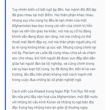
Tuy nhiên biến cố bất ngờ ập đến, hai mảnh đời đối lập
đã giao nhau tại một điểm. Hai thân phận khác nhau
nhưng suy cho cùng họ đều là nạn nhân của một
Afghanistan bao bọc trong cái nền của chính trị hỗn
loạn và nền tôn giáo hà khắc, nơi mà sự cổ hủ đáng
khinh vẫn đang được lan rộng, nơi mà chồng có thể
thoải mái đánh đập vợ, nơi mà thân phận người phụ nữ
bị rẻ rúng không khác gì súc vật. Nhưng cũng chính tại
nơi ấy, Mariam và Laila đã cùng nhau chia sẻ và chăm
sóc cho nhau, khi tình người đã được vun đắp dần dần
giữa hai người đàn bà tội nghiệp, và cũng chính trong
cái sự bạo loạn tột cùng, họ đã đứng lên, bền bỉ và can
trường, lần đầu tiên phản kháng một cách mạnh mẽ
trong cuộc đua chống lại số phận nghiệt ngã.
Cách viết của Khaled trong Ngàn Mặt Trời Rực Rỡ một
lần nữa phủ đầy văn hoá của Afghanistan, một đất nước
với những lời cầu kinh Koran và những từ ngữ bản địa
đặc trưng hay những món ăn giản dị thường ngày.