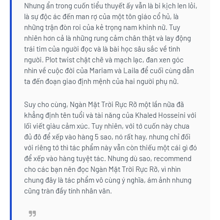
Nhưng ẩn trong cuốn tiểu thuyết ấy vẫn là bi kịch len lỏi,
là sự độc ác đến man rợ của một tôn giáo cổ hủ, là
những trận đòn roi của kẻ trọng nam khinh nữ. Tuy
nhiên hơn cả là những rung cảm chân thật và lay động
trái tim của người đọc và là bài học sâu sắc về tình
người. Plot twist chặt chẽ và mạch lạc, đan xen góc
nhìn về cuộc đời của Mariam và Laila để cuối cùng dẫn
ta đến đoạn giao định mệnh của hai người phụ nữ.
Suy cho cùng, Ngàn Mặt Trời Rực Rỡ một lần nữa đã
khẳng định tên tuổi và tài năng của Khaled Hosseini với
lối viết giàu cảm xúc. Tuy nhiên, với tớ cuốn này chưa
đủ đô để xếp vào hàng 5 sao, nó rất hay, nhưng chỉ đối
với riêng tớ thì tác phẩm này vẫn còn thiếu một cái gì đó
để xếp vào hàng tuyệt tác. Nhưng dù sao, recommend
cho các bạn nên đọc Ngàn Mặt Trời Rực Rỡ, vì nhìn
chung đây là tác phẩm vô cùng ý nghĩa, ám ảnh nhưng
cũng tràn đầy tính nhân văn.