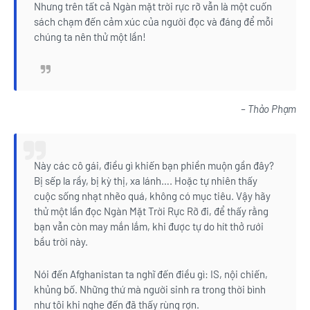
Nhưng trên tất cả Ngàn mặt trời rực rỡ vẫn là một cuốn
sách chạm đến cảm xúc của người đọc và đáng để mỗi
chúng ta nên thử một lần!
– Thảo Phạm
Này các cô gái, điều gì khiến bạn phiền muộn gần đây?
Bị sếp la rầy, bị kỳ thị, xa lánh…. Hoặc tự nhiên thấy
cuộc sống nhạt nhẽo quá, không có mục tiêu. Vậy hãy
thử một lần đọc Ngàn Mặt Trời Rực Rỡ đi, để thấy rằng
bạn vẫn còn may mắn lắm, khi được tự do hít thở rưới
bầu trời này.
Nói đến Afghanistan ta nghĩ đến điều gì: IS, nội chiến,
khủng bố. Những thứ mà người sinh ra trong thời bình
như tôi khi nghe đến đã thấy rùng rợn.