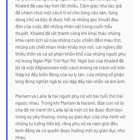
Khaled đã cao tay hơn rất nhiều. Cảm giác như tác giả
đã chăm chút một cách tỉ mỉ cho từng câu văn, từng
dòng chữ và bộc lộ được hết ra những góc khuất đau
đớn của cuộc đời những nhân vật trong cuốn tiểu
thuyết. Khaled đã rất thành công khi khai thác những
khía cạnh lịch sử của những cuộc chiến đẫm máu thịt,
những cái chết nhan nhản khắp mọi nơi, cái nghèo đói
thiếu thốn và cả số phận khốn khổ của những người phụ
nữ trong Ngàn Mặt Trời Rực Rỡ. Ngòi bút của Khaled đã
lột tả một Afghanistan một cách không né tránh với bốn
thập kỷ đầy biến động của sự ly tán, của những số phận
long đong nghiệt ngã bị vùi dập đầy tàn nhẫn và ám ảnh.
Mariam và Laila là hai người phụ nữ với hai tuổi thơ trái
ngược nhau. Trong khi Mariam là harami, đứa con rơi bị
cha đẻ né tránh thì Laila lại là một cô bé được đùm bọc
trong sự yêu thương, trong sự giáo dục của cha mình với
những tư tưởng tiến bộ, rằng phụ nữ và nam giới đều
bình đẳng và có quyền được hưởng một sự giáo dục như
nhau.