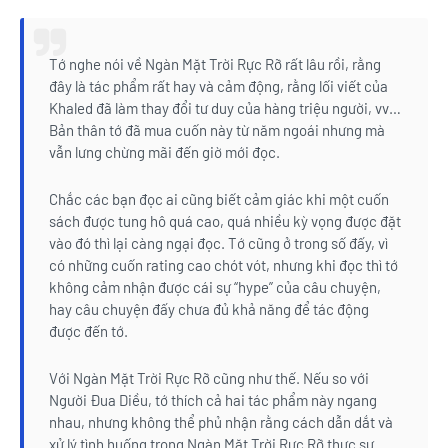
Tớ nghe nói về Ngàn Mặt Trời Rực Rỡ rất lâu rồi, rằng
đây là tác phẩm rất hay và cảm động, rằng lối viết của
Khaled đã làm thay đổi tư duy của hàng triệu người, vv…
Bản thân tớ đã mua cuốn này từ năm ngoái nhưng mà
vẫn lưng chừng mãi đến giờ mới đọc.
Chắc các bạn đọc ai cũng biết cảm giác khi một cuốn
sách được tung hô quá cao, quá nhiều kỳ vọng được đặt
vào đó thì lại càng ngại đọc. Tớ cũng ở trong số đấy, vì
có những cuốn rating cao chót vót, nhưng khi đọc thì tớ
không cảm nhận được cái sự “hype” của câu chuyện,
hay câu chuyện đấy chưa đủ khả năng để tác động
được đến tớ.
Với Ngàn Mặt Trời Rực Rỡ cũng như thế. Nếu so với
Người Đua Diều, tớ thích cả hai tác phẩm này ngang
nhau, nhưng không thể phủ nhận rằng cách dẫn dắt và
xử lý tình huống trong Ngàn Mặt Trời Rực Rỡ thực sự