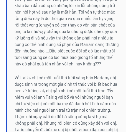
khác ban đầu cũng có những lời xin lỗi,chúng cũng trở
nên hời hợt và sau này là mất hẳn. Tôi vẫn tự thắc mắc
rằng điều này là do thời gian và quá nhiều lần hy vọng
rồi thất vọng (chuyện có con) hay do vốn bản chất của
ông ta là như vậy chẳng qua là chúng được che đậy quá
kỹ lưỡng đi và nếu vậy thì không cần phải nói nhiều ta
cũng có thể hình dung số phận của Mariam đáng thương
đến nhường nào….Dẫu biết cuộc đời sẽ có lúc mặt trời
tươi sáng cũng sẽ có lúc mưa bão giông tố nhưng thế
này có phải quá tàn nhẫn với chị hay không???
Về Laila, chị có một tuổi thơ tươi sáng hơn Mariam, chị
được sinh ra trong một gia đình tri thức với biết bao hứa
hẹn về tương lai, chị gần như có một tuổi thơ tràn đầy
niềm vui với anh Tairiq với bố và với những người bạn
chỉ trừ việc chị có một bà mẹ đã dành hết tình cảm của
mình cho hai người anh trai tử trận nơi chiến trường.
Thậm chí ngay cả lí do để bà sống cũng là vì họ mà
không phải chị. Nhưng rồi biến cố cũng xảy đến với chị.
Tariq chuyển đi, bố mẹ chị bị chết vì bom đạn còn chị bị