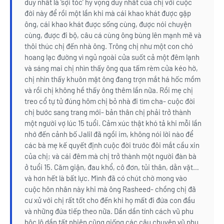
duy nhất là ‘sợi tóc’ hy vọng duy nhất của chị với cuộc
đời này để rồi một lần khi mà cái khao khát được gặp
ông, cái khao khát được sống cùng, được nói chuyện
cùng, được đi bộ, câu cá cùng ông bùng lên mạnh mẽ và
thôi thúc chị đến nhà ông. Trông chị như một con chó
hoang lạc đường vì ngủ ngoài cửa suốt cả một đêm lạnh
và sáng mai chị nhìn thấy ông qua tấm rèm cửa kéo hờ,
chị nhìn thấy khuôn mặt ông đang trợn mắt há hốc mồm
và rồi chị không hề thấy ông thêm lần nữa. Rồi mẹ chị
treo cổ tự tử đúng hôm chị bỏ nhà đi tìm cha- cuộc đời
chị bước sang trang mới- bản thân chị phải trở thành
một người vợ lúc 15 tuổi. Cảm xúc thật khó tả khi mỗi lần
nhớ đến cảnh bố Jalil đã ngồi im, không nói lời nào để
các bà mẹ kế quyết định cuộc đời trước đôi mắt cầu xin
của chị; và cái đêm mà chị trở thành một người đàn bà
ở tuổi 15. Căm giận, đau khổ, cô đơn, tủi thân, dằn vặt…
và hơn hết là bất lực. Mình đã có chút chờ mong vào
cuộc hôn nhân này khi mà ông Rasheed- chồng chị đã
cư xử với chị rất tốt cho đến khi họ mất đi đứa con đầu
và những đứa tiếp theo nữa. Dần dần tính cách vũ phu
bộc lộ dần tất nhiên cũng giống các câu chuyện vũ phu