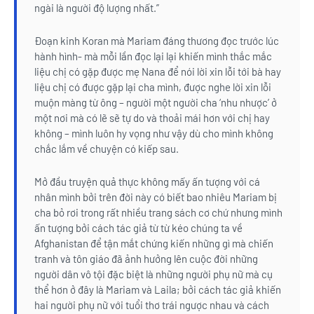
ngài là người độ lượng nhất.”
Đoạn kinh Koran mà Mariam đáng thương đọc trước lúc
hành hình- mà mỗi lần đọc lại lại khiến mình thắc mắc
liệu chị có gặp được mẹ Nana để nói lời xin lỗi tới bà hay
liệu chị có được gặp lại cha mình, được nghe lời xin lỗi
muộn màng từ ông – người một người cha ‘nhu nhược’ ở
một nơi mà có lẽ sẽ tự do và thoải mái hơn với chị hay
không – mình luôn hy vọng như vậy dù cho mình không
chắc lắm về chuyện có kiếp sau.
Mở đầu truyện quả thực không mấy ấn tượng với cá
nhân mình bởi trên đời này có biết bao nhiêu Mariam bị
cha bỏ rơi trong rất nhiều trang sách cơ chứ nhưng mình
ấn tượng bởi cách tác giả từ từ kéo chúng ta về
Afghanistan để tận mắt chứng kiến những gì mà chiến
tranh và tôn giáo đã ảnh hưởng lên cuộc đời những
người dân vô tội đặc biệt là những người phụ nữ mà cụ
thể hơn ở đây là Mariam và Laila; bởi cách tác giả khiến
hai người phụ nữ với tuổi thơ trái ngược nhau và cách