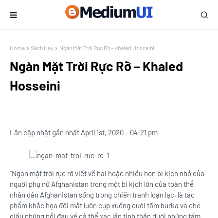
Home
Sách Hay
Ngàn Mặt Trời Rực Rỡ – Khaled Hosseini
Ngàn Mặt Trời Rực Rỡ – Khaled
Hosseini
Lần cập nhật gần nhất April 1st, 2020 – 04:21 pm
“Ngàn mặt trời rực rỡ viết về hai hoặc nhiều hơn bi kịch nhỏ của
người phụ nữ Afghanistan trong một bi kịch lớn của toàn thể
nhân dân Afghanistan sống trong chiến tranh loạn lạc, là tác
phẩm khắc họa đôi mắt luôn cụp xuống dưới tấm burka và che
giấu những nỗi đau về cả thể xác lẫn tinh thần dưới những tấm