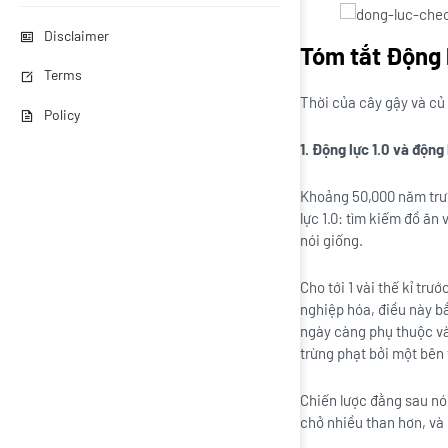
Disclaimer
Tóm tắt Động l
Terms
Thời của cây gậy và củ
Policy
1. Động lực 1.0 và động
Khoảng 50,000 năm trướ
lực 1.0: tìm kiếm đồ ăn
nói giống.
Cho tới 1 vài thế kỉ tr
nghiệp hóa, điều này b
ngày càng phụ thuộc vào
trừng phạt bởi một bên 
Chiến lược đằng sau nó
chở nhiều than hơn, và 