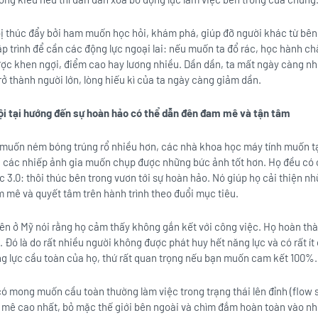
ị thúc đẩy bởi ham muốn học hỏi, khám phá, giúp đỡ người khác từ bên t
ập trình để cần các động lực ngoại lai: nếu muốn ta đổ rác, học hành c
ược khen ngợi, điểm cao hay lương nhiều. Dần dần, ta mất ngày càng nhi
ở thành người lớn, lòng hiếu kì của ta ngày càng giảm dần.
nội tại hướng đến sự hoàn hảo có thể dẫn đên đam mê và tận tâm
muốn ném bóng trúng rổ nhiều hơn, các nhà khoa học máy tính muốn tạ
à các nhiếp ảnh gia muốn chụp được những bức ảnh tốt hơn. Họ đều có
 3.0: thôi thúc bên trong vươn tới sự hoàn hảo. Nó giúp họ cải thiện nh
 mê và quyết tâm trên hành trình theo đuổi mục tiêu.
ên ở Mỹ nói rằng họ cảm thấy không gắn kết với công việc. Họ hoàn th
Đó là do rất nhiều người không được phát huy hết năng lực và có rất ít 
g lực cầu toàn của họ, thứ rất quan trọng nếu bạn muốn cam kết 100%.
 mong muốn cầu toàn thường làm việc trong trạng thái lên đỉnh (flow st
m mê cao nhất, bỏ mặc thế giới bên ngoài và chìm đắm hoàn toàn vào nh