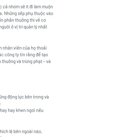
c cả nhóm sẽ ít đi làm muộn
ữa. Những sếp phụ thuộc vào
ốn phần thưởng thì về cơ
ười ở vị trí quản lý nhất
n nhân viên của họ thoải
ác công ty tin rằng để tạo
 thưởng và trừng phạt – và
ững động lực bên trong và
:
c hay hay khen ngơi nếu
hích lệ bên ngoài nào,