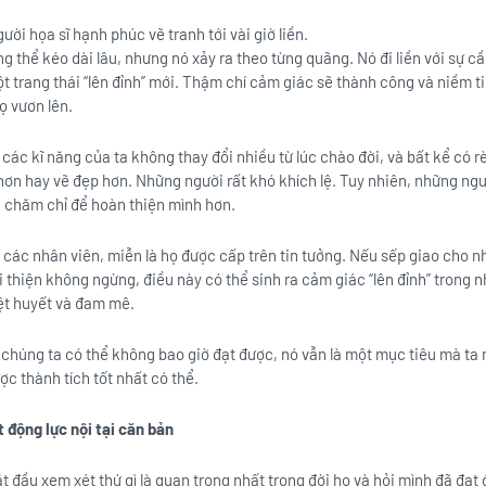
ời họa sĩ hạnh phúc vẽ tranh tới vài giờ liền.
g thể kéo dài lâu, nhưng nó xảy ra theo từng quãng. Nó đi liền với sự cầu
t trang thái “lên đỉnh” mới. Thậm chí cảm giác sẽ thành công và niềm ti
ọ vươn lên.
 các kĩ năng của ta không thay đổi nhiều từ lúc chào đời, và bất kể có rè
ơn hay vẽ đẹp hơn. Những người rất khó khích lệ. Tuy nhiên, những ngườ
c chăm chỉ để hoàn thiện mình hơn.
 các nhân viên, miễn là họ được cấp trên tin tưởng. Nếu sếp giao cho n
 thiện không ngừng, điều này có thể sinh ra cảm giác “lên đỉnh” trong 
iệt huyết và đam mê.
chúng ta có thể không bao giờ đạt được, nó vẫn là một mục tiêu mà ta 
c thành tích tốt nhất có thể.
 động lực nội tại căn bản
ắt đầu xem xét thứ gì là quan trọng nhất trong đời họ và hỏi mình đã đạt 