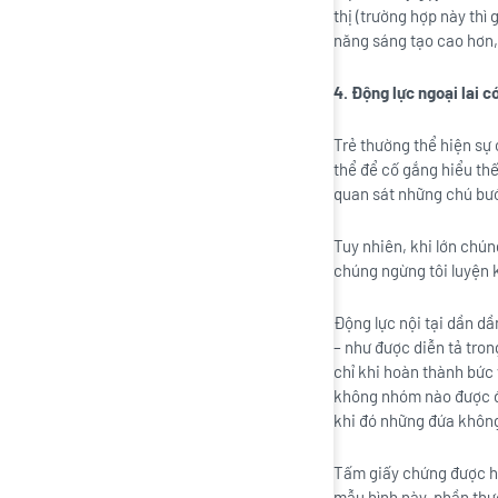
thị (trường hợp này thì
năng sáng tạo cao hơn, 
4. Động lực ngoại lai c
Trẻ thường thể hiện sự
thể để cố gắng hiểu thế
quan sát những chú bướ
Tuy nhiên, khi lớn chú
chúng ngừng tôi luyện k
Động lực nội tại dần dầ
– như được diễn tả tron
chỉ khi hoàn thành bức 
không nhóm nào được đ
khi đó những đứa không 
Tấm giấy chứng được hứa
mẫu hình này, phần thư