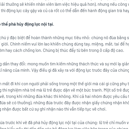
 giải thưởng sẽ khiến nhân viên làm việc hiệu quả hơn), nhưng nếu công 
thì động lực cây gậy và củ cà rốt có thể dẫn đến hành động gian trá ha
ó thể phá hủy động lực nội tại.
 chú ý đặc biệt để hoàn thành những mục tiêu nhỏ: chúng nô đùa bằng s
 giới. Chính niềm vui lớn lao khiến chúng dùng tay, miệng, mắt, tai để h
m hay cách chồng lon. Chúng bị thúc đẩy từ bên trong ở cấp độ cao.
ng dần thay đổi: mong muốn tìm kiếm những thách thức và sự mới lạ gi
ĩ năng của mình. Vậy điều gì đã xảy ra với động lực trước đây của chún
n mất đi khi con người phải sống trong một thế giới mà cái gì cững phụ 
g thí nghiệm nhà trẻ mà lữ trẻ được dặn vẽ một bức tranh. Một số trẻ 
vẽ, trong khi những đứa khác thì không. Khi cả hai nhóm được yêu cầu tậ
ứa sẽ có thưởng), những đứa trước đây được nhận giấy chứng nhận kh
nhận được bất cứ sự ghi nhận nào thì vẫn tiếp tục vẽ chơi.
 trước khi vẽ đã phá hủy động lực nội tại của chúng: lữ trẻ chỉ muốn v
ởng kiểu nếu thì dần dần xóa bỏ động lực làm việc bên trong của chúng