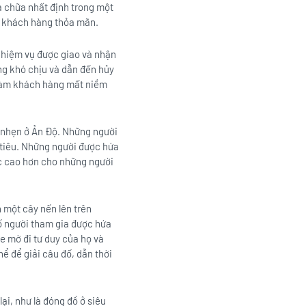
a chữa nhất định trong một
ến khách hàng thỏa mãn.
 nhiệm vụ được giao và nhận
ng khó chịu và dẫn đến hủy
à làm khách hàng mất niềm
h nhẹn ở Ản Độ. Những người
tiêu. Những người được hứa
lực cao hơn cho những người
 một cây nến lên trên
số người tham gia được hứa
e mờ đi tư duy của họ và
ể để giải câu đố, dẫn thời
ại, như là đóng đồ ở siêu