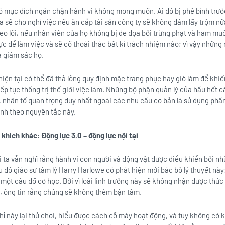
 có mục đích ngăn chặn hành vi không mong muốn. Ai đó bị phê bình trướ
ọa sẽ cho nghỉ việc nếu ăn cắp tài sản công ty sẽ không dám lấy trộm n
heo lối, nếu nhân viên của họ không bị đe dọa bởi trừng phạt và ham mu
c để làm việc và sẽ cố thoái thác bất kì trách nhiệm nào; vì vậy những ng
à giám sác họ.
iện tại có thể đã thả lỏng quy định mặc trang phục hay giờ làm để khiế
iếp tục thống trị thế giới việc làm. Những bộ phận quản lý của hầu hết c
, nhân tố quan trọng duy nhất ngoài các nhu cầu cơ bản là sử dụng phần
ình theo nguyên tắc này.
khích khác: Động lực 3.0 – động lực nội tại
 ta vẫn nghĩ rằng hành vi con người và động vật được điều khiển bởi nh
 đó giáo sư tâm lý Harry Harlowe có phát hiện mới bác bỏ lý thuyết này
một câu đố cơ học. Bởi vì loài linh trưởng này sẽ không nhận được thứ
, ông tin rằng chúng sẽ không thèm bận tâm.
ỉ này lại thử chơi, hiểu được cách cỗ máy hoạt động, và tuy không có k