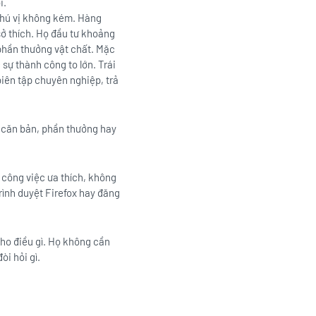
i.
thú vị không kém. Hàng
sở thích. Họ đầu tư khoảng
 phần thưởng vật chất. Mặc
sự thành công to lớn. Trái
biên tập chuyên nghiệp, trả
u căn bản, phần thưởng hay
t công việc ưa thích, không
rình duyệt Firefox hay đăng
cho điều gì. Họ không cần
òi hỏi gì.