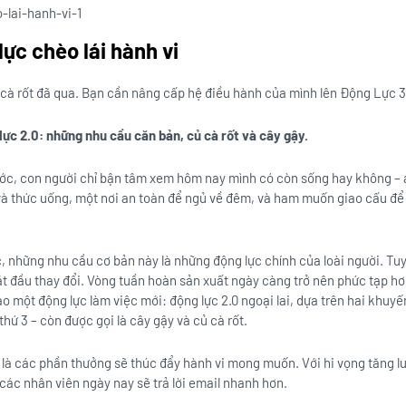
ực chèo lái hành vi
 cà rốt đã qua. Bạn cần nâng cấp hệ điều hành của mình lên Động Lực 3
 lực 2.0: những nhu cầu căn bản, củ cà rốt và cây gậy.
c, con người chỉ bận tâm xem hôm nay mình có còn sống hay không – an
 và thức uống, một nơi an toàn để ngủ về đêm, và ham muốn giao cấu để c
ước, những nhu cầu cơ bản này là những động lực chính của loài người. Tu
ắt đầu thay đổi. Vòng tuần hoàn sản xuất ngày càng trở nên phức tạp hơ
 một động lực làm việc mới: động lực 2.0 ngoại lai, dựa trên hai khuyế
thứ 3 – còn được gọi là cây gậy và củ cà rốt.
 là các phần thưởng sẽ thúc đẩy hành vi mong muốn. Với hi vọng tăng 
các nhân viên ngày nay sẽ trả lời email nhanh hơn.