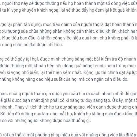
, người thợ này sẽ được thưởng nếu họ hoàn thành một số công việc sử
 ta kì vọng khuyến khích ngoại lai sẽ thúc đẩy họ đem lại kết quả khi
lược lại phản tác dụng: mục tiêu chính của người thợ là đạt hoàn thành
 có xu hướng sửa chữa những phần không cần thiết, điều khiến khách hà
y. Mục tiêu ban đầu là khiến công việc hiệu quả hơn, chứ không phải l
c công nhân có đạt được chỉ tiêu.
ũng có thể gây tại hại, được minh chứng bằng một bài kiểm tra độ nhan
 được thưởng một khoản tiền nếu dòng quả bóng tennis ném trúng mục 
 với kì vọng phổ biến, lại thể hiện kém nhất. Động lực tài chính đặt áp 
những không nâng cao hiệu suất của họ, mà còn ngăn cản điều đó.
hác, những người tham gia được yêu cầu tìm ra cách nhanh nhất để gắn
 giải được bạn nhất định phải có kĩ năng tư duy sáng tạo. Ở đây, một 
 nhanh. Thay vì kích thích họ tư duy sáng tạo, viễn cảnh được thưởng ch
. Số tiền đó dường như làm che mắt họ, khiến họ không nhìn được tổng th
n so với những người không được hứa thưởng gì.
 rốt có thể là một phương pháp hiệu quả với những công việc lặp đi lặp l