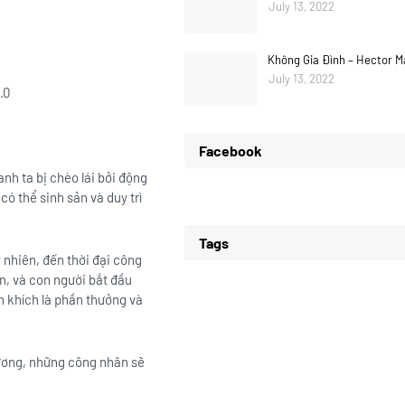
July 13, 2022
Không Gia Đình – Hector M
July 13, 2022
.0
Facebook
h ta bị chèo lái bởi động
ó thể sinh sản và duy trì
Tags
y nhiên, đến thời đại công
n, và con người bắt đầu
n khích là phần thưởng và
lương, những công nhân sẽ