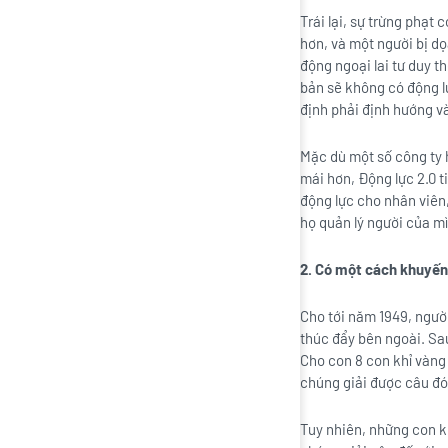
Trái lại, sự trừng phạt
hơn, và một người bị d
động ngoại lai tư duy t
bản sẽ không có động lự
định phải định hướng v
Mặc dù một số công ty h
mái hơn, Động lực 2.0 t
động lực cho nhân viên
họ quản lý người của m
2. Có một cách khuyến 
Cho tới năm 1949, người
thúc đẩy bên ngoài. Sau
Cho con 8 con khỉ vàng 
chúng giải được câu đó
Tuy nhiên, những con kh