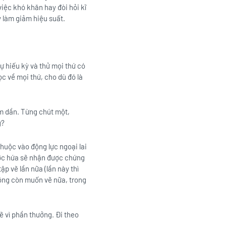
việc khó khăn hay đòi hỏi kĩ
y làm giảm hiệu suất.
ự hiếu kỳ và thử mọi thứ có
ọc về mọi thứ, cho dù đó là
ảm dần. Từng chút một,
g?
thuộc vào động lực ngoại lai
được hứa sẽ nhận được chứng
p vẽ lần nữa (lần này thì
ông còn muốn vẽ nữa, trong
ẽ vì phần thưởng. Đi theo
.