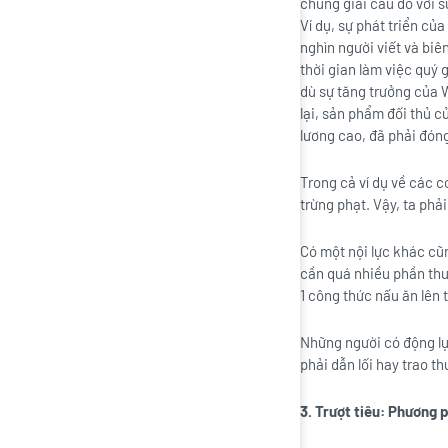
chúng giải câu đố với s
Ví dụ, sự phát triển c
nghìn người viết và biê
thời gian làm việc quý 
dù sự tăng trưởng của 
lại, sản phẩm đối thủ c
lương cao, đã phải đón
Trong cả ví dụ về các 
trừng phạt. Vậy, ta phả
Có một nội lực khác cũn
cần quá nhiều phần thưở
1 công thức nấu ăn lên 
Những người có động lực
phải dẫn lối hay trao t
3. Trượt tiêu: Phương p