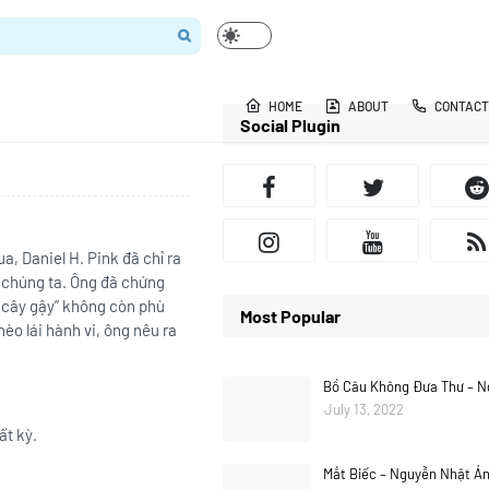
HOME
ABOUT
CONTACT
Social Plugin
, Daniel H. Pink đã chỉ ra
a chúng ta. Ông đã chứng
à cây gậy” không còn phù
Most Popular
èo lái hành vi, ông nêu ra
Bồ Câu Không Đưa Thư – N
July 13, 2022
ất kỳ.
Mắt Biếc – Nguyễn Nhật Á