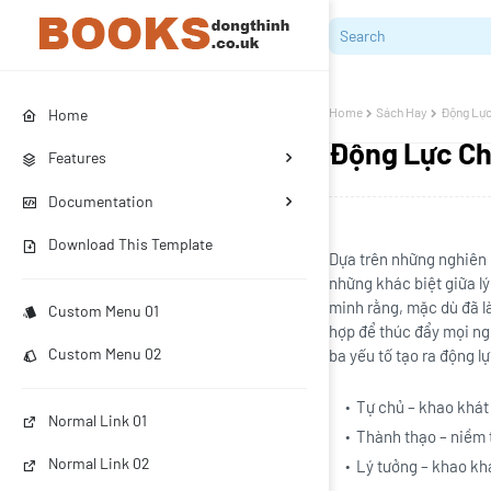
Home
Sách Hay
Động Lực 
Home
Động Lực Chè
Features
Documentation
Download This Template
Dựa trên những nghiên c
những khác biệt giữa l
minh rằng, mặc dù đã l
Custom Menu 01
hợp để thúc đẩy mọi ngư
Custom Menu 02
ba yếu tố tạo ra động l
Tự chủ – khao khát
Normal Link 01
Thành thạo – niềm 
Normal Link 02
Lý tưởng – khao kh