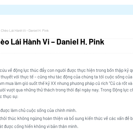
Chèo Lái Hành Vi – Daniel H. Pink
o Lái Hành Vi – Daniel H. Pink
ứu về động lực thúc đẩy con người được thực hiện trong bốn thập kỷ qua
ý thuyết với thực tế – cũng như tác động của chúng ta tới cuộc sống củ
àm mưa làm gió suốt thế kỷ XX nhưng phương pháp cũ rích “Củ cà rốt v
ời vượt qua những thử thách trong thời đại ngày nay. Trong Động lực ch
ực thực sự:
 được làm chủ cuộc sống của chính mình.
thôi thúc không ngừng hoàn thiện và bổ sung kiến thức về các vấn đề b
át được cống hiến không vì bản thân mình.