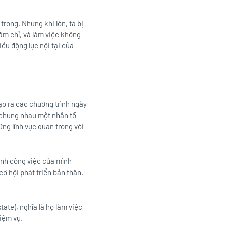
rong. Nhưng khi lớn, ta bị
hăm chỉ, và làm việc không
ều động lực nội tại của
o ra các chương trình ngày
 chung nhau một nhân tố
ững lĩnh vực quan trong với
ành công việc của mình
cơ hội phát triển bản thân.
ate), nghĩa là họ làm việc
iệm vụ.