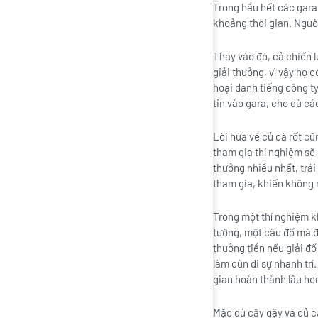
Trong hầu hết các gara
khoảng thời gian. Người
Thay vào đó, cả chiến 
giải thưởng, vì vậy họ
hoại danh tiếng công t
tin vào gara, cho dù cá
Lời hứa về củ cà rốt c
tham gia thí nghiệm sẽ
thưởng nhiều nhất, trái
tham gia, khiến không 
Trong một thí nghiệm k
tường, một câu đố mà để
thưởng tiền nếu giải đố
làm cùn đi sự nhanh trí
gian hoàn thành lâu hơ
Mặc dù cây gậy và củ cà