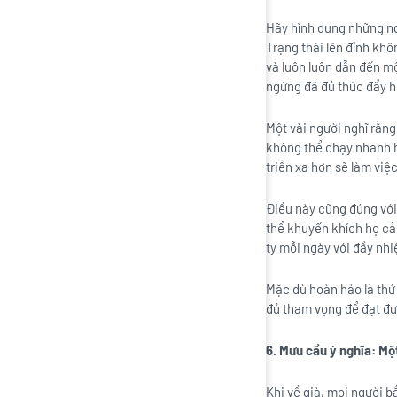
Hãy hình dung những ngư
Trạng thái lên đỉnh khôn
và luôn luôn dẫn đến mộ
ngừng đã đủ thúc đẩy h
Một vài người nghĩ rằng
không thể chạy nhanh h
triển xa hơn sẽ làm việ
Điều này cũng đúng với
thể khuyến khích họ cải
ty mỗi ngày với đầy nh
Mặc dù hoàn hảo là thứ 
đủ tham vọng để đạt đượ
6. Mưu cầu ý nghĩa: Một
Khi về già, mọi người b