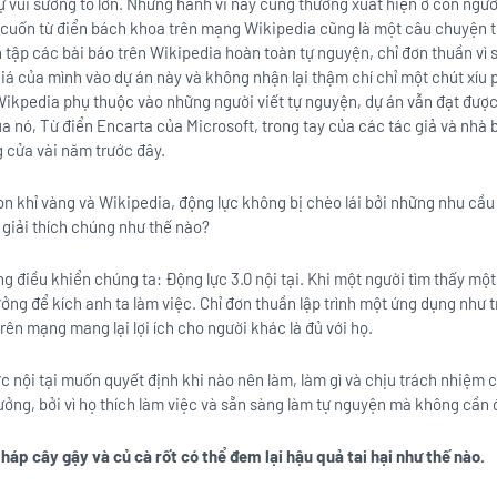
ự vui sướng to lớn. Những hành vi này cũng thường xuất hiện ở con ngườ
ủa cuốn từ điển bách khoa trên mạng Wikipedia cũng là một câu chuyện 
n tập các bài báo trên Wikipedia hoàn toàn tự nguyện, chỉ đơn thuần vì 
giá của mình vào dự án này và không nhận lại thậm chí chỉ một chút xíu
Wikpedia phụ thuộc vào những người viết tự nguyện, dự án vẫn đạt được 
ủa nó, Từ điển Encarta của Microsoft, trong tay của các tác giả và nhà 
g cửa vài năm trước đây.
con khỉ vàng và Wikipedia, động lực không bị chèo lái bởi những nhu cầ
i giải thích chúng như thế nào?
g điều khiển chúng ta: Động lực 3.0 nội tại. Khi một người tìm thấy mộ
ng để kích anh ta làm việc. Chỉ đơn thuần lập trình một ứng dụng như t
trên mạng mang lại lợi ích cho người khác là đủ với họ.
 nội tại muốn quyết định khi nào nên làm, làm gì và chịu trách nhiệm 
hưởng, bởi vì họ thích làm việc và sẵn sàng làm tự nguyện mà không cần đ
háp cây gậy và củ cà rốt có thể đem lại hậu quả tai hại như thế nào.