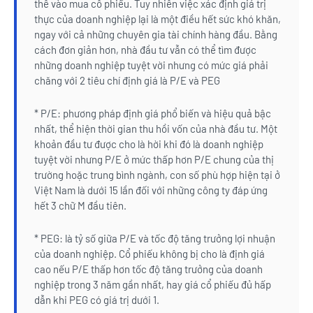
thể vào mua cổ phiếu. Tuy nhiên việc xác định giá trị
thực của doanh nghiệp lại là một điều hết sức khó khăn,
ngay với cả những chuyên gia tài chính hàng đầu. Bằng
cách đơn giản hơn, nhà đầu tư vẫn có thể tìm được
những doanh nghiệp tuyệt vời nhưng có mức giá phải
chăng với 2 tiêu chí định giá là P/E và PEG
* P/E: phương pháp định giá phổ biến và hiệu quả bậc
nhất, thể hiện thời gian thu hồi vốn của nhà đầu tư. Một
khoản đầu tư được cho là hời khi đó là doanh nghiệp
tuyệt vời nhưng P/E ở mức thấp hơn P/E chung của thị
trường hoặc trung bình ngành, con số phù hợp hiện tại ở
Việt Nam là dưới 15 lần đối với những công ty đáp ứng
hết 3 chữ M đầu tiên.
* PEG: là tỷ số giữa P/E và tốc độ tăng trưởng lợi nhuận
của doanh nghiệp. Cổ phiếu không bị cho là định giá
cao nếu P/E thấp hơn tốc độ tăng trưởng của doanh
nghiệp trong 3 năm gần nhất, hay giá cổ phiếu đủ hấp
dẫn khi PEG có giá trị dưới 1.