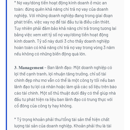
* Nợ vay/dòng tiền hoạt động kinh doanh ở mức an
toàn: đừng quên khả năng chi trả nợ vay của doanh
nghiệp. Với những doanh nghiệp đang trong giai đoạn
phát triển, việc vay nợ để tái đầu tư là điều cần thiêt.
Tuy nhiên phải đảm bảo khả năng chi trả trong tương lai
bằng việc xem xét tỷ số nợ vay/dòng tiền hoạt động
kinh doanh. Tỷ số này dưới 3 cho thấy doanh nghiệp
hoàn toàn có khả năng chi trả nợ vay trong vòng 3 năm
nếu không có những biến động quá lớn.
𝟑. 𝐌𝐚𝐧𝐚𝐠𝐞𝐦𝐞𝐧𝐭 – Ban lãnh đạo: Một doanh nghiệp có
lợi thế cạnh tranh, lợi nhuận tăng trưởng, chỉ số tài
chính đẹp như mơ vẫn có thể là một công ty tồi nếu ban
lãnh đạo tư lợi cá nhân hoặc làm giả các số liệu trên báo
cáo tài chính. Một số thủ thuật dưới đây có thể giúp nhà
đầu tư phát hiện ra liệu ban lãnh đạo có trung thực với
cổ đông của công ty hay không.
* Tỷ trọng khoản phải thu/tổng tài sản thể hiện chất
lượng tài sản của doanh nghiệp. Khoản phải thu là tài