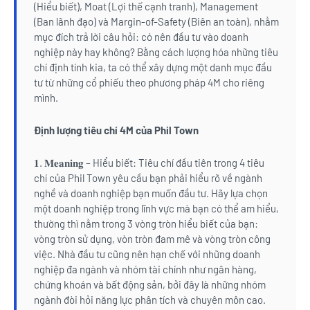
(Hiểu biết), Moat (Lợi thế cạnh tranh), Management
(Ban lãnh đạo) và Margin-of-Safety (Biên an toàn), nhằm
mục đích trả lời câu hỏi: có nên đầu tư vào doanh
nghiệp này hay không? Bằng cách lượng hóa những tiêu
chí định tính kia, ta có thể xây dựng một danh mục đầu
tư từ những cổ phiếu theo phương pháp 4M cho riêng
mình.
Định lượng tiêu chí 4M của Phil Town
𝟏. 𝐌𝐞𝐚𝐧𝐢𝐧𝐠 – Hiểu biết: Tiêu chí đầu tiên trong 4 tiêu
chí của Phil Town yêu cầu bạn phải hiểu rõ về ngành
nghề và doanh nghiệp bạn muốn đầu tư. Hãy lựa chọn
một doanh nghiệp trong lĩnh vực mà bạn có thể am hiểu,
thường thì nằm trong 3 vòng tròn hiểu biết của bạn:
vòng tròn sử dụng, vòn tròn đam mê và vòng tròn công
việc. Nhà đầu tư cũng nên hạn chế với những doanh
nghiệp đa ngành và nhóm tài chính như ngân hàng,
chứng khoán và bất động sản, bởi đây là những nhóm
ngành đòi hỏi năng lực phân tích và chuyên môn cao.