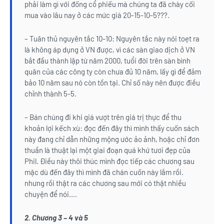
phải làm gì với đống cổ phiếu mà chúng ta đã chày cối
mua vào lâu nay ở các mức giá 20-15-10-5???.
– Tuân thủ nguyên tắc 10-10: Nguyên tắc này nói toẹt ra
là không áp dụng ở VN được, vì các sàn giao dịch ở VN
bắt đầu thành lập từ năm 2000, tuổi đời trên sàn bình
quân của các công ty còn chưa đủ 10 năm, lấy gì để đảm
bảo 10 năm sau nó còn tồn tại. Chỉ số này nên được điều
chỉnh thành 5-5.
– Bán chúng đi khi giá vượt trên giá trị thực để thu
khoản lợi kếch xù: đọc đến đây thì mình thấy cuốn sách
này đang chỉ dẫn những mộng ước ảo ảnh, hoặc chỉ đơn
thuần là thuật lại một giai đoạn quá khứ tươi đẹp của
Phil. Điều này thôi thúc mình đọc tiếp các chương sau
mặc dù đến đây thì mình đã chán cuốn này lắm rồi.
nhưng rồi thật ra các chương sau mới có thật nhiều
chuyện để nói….
2. Chương 3 – 4 và 5