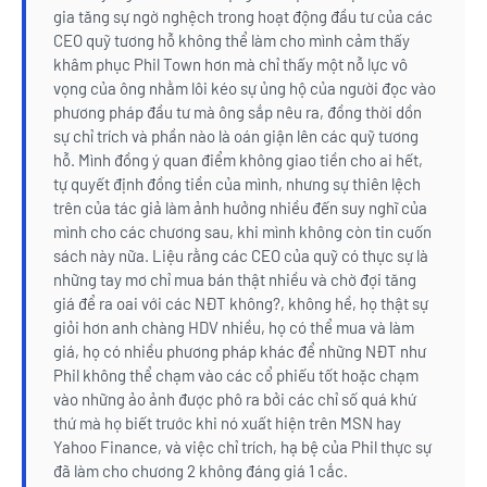
gia tăng sự ngờ nghệch trong hoạt động đầu tư của các
CEO quỹ tương hỗ không thể làm cho mình cảm thấy
khâm phục Phil Town hơn mà chỉ thấy một nỗ lực vô
vọng của ông nhằm lôi kéo sự ủng hộ của người đọc vào
phương pháp đầu tư mà ông sắp nêu ra, đồng thời dồn
sự chỉ trích và phần nào là oán giận lên các quỹ tương
hỗ. Mình đồng ý quan điểm không giao tiền cho ai hết,
tự quyết định đồng tiền của mình, nhưng sự thiên lệch
trên của tác giả làm ảnh hưởng nhiều đến suy nghĩ của
mình cho các chương sau, khi mình không còn tin cuốn
sách này nữa. Liệu rằng các CEO của quỹ có thực sự là
những tay mơ chỉ mua bán thật nhiều và chờ đợi tăng
giá để ra oai với các NĐT không?, không hề, họ thật sự
giỏi hơn anh chàng HDV nhiều, họ có thể mua và làm
giá, họ có nhiều phương pháp khác để những NĐT như
Phil không thể chạm vào các cổ phiếu tốt hoặc chạm
vào những ảo ảnh được phô ra bởi các chỉ số quá khứ
thứ mà họ biết trước khi nó xuất hiện trên MSN hay
Yahoo Finance, và việc chỉ trích, hạ bệ của Phil thực sự
đã làm cho chương 2 không đáng giá 1 cắc.