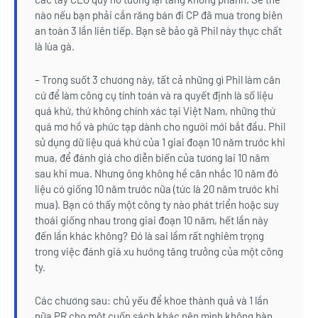
nào nếu bạn phải cắn răng bán đi CP đã mua trong biên
an toàn 3 lần liên tiếp. Bạn sẽ bảo gã Phil này thực chất
là lùa gà.
– Trong suốt 3 chương này, tất cả những gì Phil làm căn
cứ để làm công cụ tính toán và ra quyết định là số liệu
quá khứ, thứ không chính xác tại Việt Nam, những thứ
quá mơ hồ và phức tạp dành cho người mới bắt đầu. Phil
sử dụng dữ liệu quá khứ của 1 giai đoạn 10 năm trước khi
mua, để đánh giá cho diễn biến của tương lai 10 năm
sau khi mua. Nhưng ông không hề cân nhắc 10 năm đó
liệu có giống 10 năm trước nữa (tức là 20 năm trước khi
mua). Bạn có thấy một công ty nào phát triển hoặc suy
thoái giống nhau trong giai đoạn 10 năm, hết lần này
đến lần khác không? Đó là sai lầm rất nghiêm trọng
trong việc đánh giá xu hướng tăng trưởng của một công
ty.
Các chương sau: chủ yếu để khoe thành quả và 1 lần
nữa PR cho một cuốn sách khác nên mình không bàn