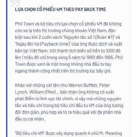
LỰA CHỌN CỔ PHIẾU 4M THEO PAY BACK TIME
Phil Town và bộ tiêu chí lựa chọn cổ phiếu 4M đã không
còn xa lạ trên thị trường chứng khoán Việt Nam, đặc
biệt sau khi 2 cuốn sách “Nguyên tắc số 1 (Ruler #1)” và
“Ngày đòi nợ (Payback time)” của ông được dịch và xuất
bản tại Việt Nam. Với thành tích biến số tiền từ 1000 đô
lên 1 triệu đô chỉ trong vòng 5 năm từ 1980 đến 1985, Phil
Town được xem là một trong những nhà đầu tư tay
ngang thành công nhất trên thị trường lúc bấy giờ.
Khác với những cái tên như Warren Buffett, Peter
Lynch, William O’Neil… bản thân ông không có xuất
phát điểm từ lĩnh vực tài chính, vì vậy mà những nguyên
tắc và tiêu chí trong bộ tiêu chí đầu tư 4M của ông tương
đối đơn giản, phù hợp và tỏ ra hiệu quả với đa phần nhà
đầu tư cá nhân.
“Bộ tiêu chí 4M” được xây dựng quanh 4 chữ M: Meaning