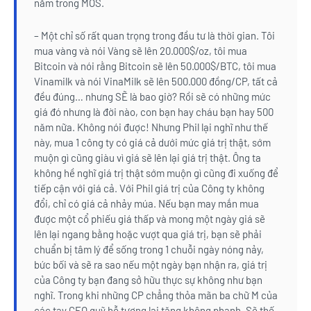
nằm trong MOS.
– Một chỉ số rất quan trọng trong đầu tư là thời gian. Tôi
mua vàng và nói Vàng sẽ lên 20.000$/oz, tôi mua
Bitcoin và nói rằng Bitcoin sẽ lên 50.000$/BTC, tôi mua
Vinamilk và nói VinaMilk sẽ lên 500.000 đồng/CP, tất cả
đều đúng… nhưng SẼ là bao giờ? Rồi sẽ có những mức
giá đó nhưng là đời nào, con bạn hay cháu bạn hay 500
năm nữa. Không nói được! Nhưng Phil lại nghĩ như thế
này, mua 1 công ty có giá cả dưới mức giá trị thật, sớm
muộn gì cũng giàu vì giá sẽ lên lại giá trị thật. Ông ta
không hề nghĩ giá trị thật sớm muộn gì cũng đi xuống để
tiếp cận với giá cả. Với Phil giá trị của Công ty không
đổi, chỉ có giá cả nhảy múa. Nếu bạn may mắn mua
được một cổ phiếu giá thấp và mong một ngày giá sẽ
lên lại ngang bằng hoặc vượt qua giá trị, bạn sẽ phải
chuẩn bị tâm lý để sống trong 1 chuỗi ngày nóng nảy,
bức bối và sẽ ra sao nếu một ngày bạn nhận ra, giá trị
của Công ty bạn đang sở hữu thực sự không như bạn
nghĩ. Trong khi những CP chẳng thỏa mãn ba chữ M của
các tay CEO quỹ hỗ tương lại tăng không phanh. Sẽ thế