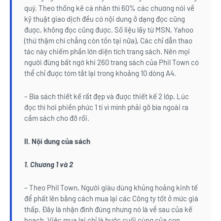
quý. Theo thống kê cá nhân thì 60% các chương nói về
kỹ thuật giao dịch đều có nội dung ở dạng đọc cũng
được, không đọc cũng được. Số liệu lấy từ MSN, Yahoo
(thứ thậm chí chẳng còn tồn tại nữa), Các chỉ dẫn thao
tác này chiếm phần lớn diện tích trang sách. Nên mọi
người đừng bất ngờ khi 260 trang sách của Phil Town có
thể chỉ được tóm tắt lại trong khoảng 10 dòng A4.
– Bìa sách thiết kế rất đẹp và được thiết kế 2 lớp. Lúc
đọc thì hơi phiền phức 1 tí vì mình phải gỡ bìa ngoài ra
cầm sách cho đỡ rối.
II. Nội dung của sách
1. Chương 1 và 2
– Theo Phil Town, Người giàu dùng khủng hoảng kinh tế
để phất lên bằng cách mua lại các Công ty tốt ở mức giá
thấp. Đây là nhận đính đúng nhưng nó là về sau của kế
hoạch. Việc mua lại chỉ là bước cuối cùng của con