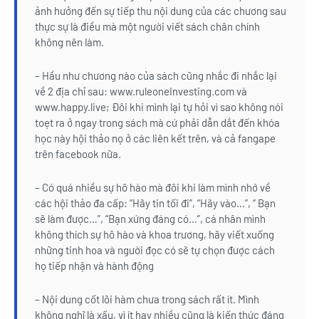
ảnh hưởng đến sự tiếp thu nội dung của các chương sau
thực sự là điều mà một người viết sách chân chính
không nên làm.
– Hầu như chương nào của sách cũng nhắc đi nhắc lại
về 2 địa chỉ sau: www.ruleoneInvesting.com và
www.happy.live; Đôi khi mình lại tự hỏi vì sao không nói
toẹt ra ở ngay trong sách mà cứ phải dẫn dắt đến khóa
học này hội thảo nọ ở các liên kết trên, và cả fangape
trên facebook nữa.
– Có quá nhiều sự hô hào mà đôi khi làm mình nhớ về
các hội thảo đa cấp: “Hãy tin tối đi”, “Hãy vào…”, “ Bạn
sẽ làm được…”, “Bạn xứng đáng có…”, cá nhân mình
không thích sự hô hào và khoa trương, hãy viết xuống
những tinh hoa và người đọc có sẽ tự chọn được cách
họ tiếp nhận và hành động
– Nội dung cốt lõi hàm chưa trong sách rất ít. Mình
không nghĩ là xấu, vì ít hay nhiều cũng là kiến thức đáng