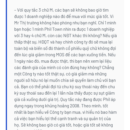
– Với quy tắc 3 chữ M, các bạn sẽ không bao giờ tìm
được 1 doanh nghiệp nào đó để mua với mức giá tốt. Vì
Mr Thị trường không hào phóng như bạn nghĩ. Chỉ 1 mình
bạn hoặc 1 mình Phil Town nhìn ra được 1 doanh nghiệp
với 3 hay 4 chữ M, còn các NĐT khác thì không? Nếu giá
thấp thật sự, HĐQT và hay chính công ty đó sẽ mua lại
toàn bộ và biến số đó thành cổ phiếu quỹ chữ không đợi
đến lúc giá giảm trong MOS để các bạn xuống tiền. Nếu
1 ngày nào đó, mua được thật, thì bạn nên xem lại liệu
các đánh giá của mình có còn đúng hay không? Chẳng
một Công ty nào tốt thật sự, có giá giảm mà những
người sở hữu nó lại muốn chia sẻ quyền làm chủ với bạn
cả. Bạn có thể phải đợi từ chu kỳ suy thoái này đến chu
kỳ suy thoái sau đến lại 1 lần nữa thấy được sự sụt giảm
giá cả xuống dưới giá trị. Quy tắc này đang được Phil áp
dụng ngay trong khủng hoảng 2008. Theo mình, tốt
nhất là bạn hiểu về Công ty bạn mua, vì hiểu nó bao hàm
cả việc bạn hiểu lợi thế cạnh tranh và sự quản trị của
họ. Sẽ không bao giờ có giá tốt, hoặc giá tốt sẽ không