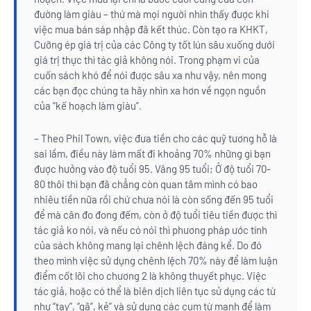
đường làm giàu – thứ mà mọi người nhìn thấy được khi
việc mua bán sáp nhập đã kết thúc. Còn tạo ra KHKT,
Cưỡng ép giá trị của các Công ty tốt lún sâu xuống dưới
giá trị thực thì tác giả không nói. Trong phạm vi của
cuốn sách khó để nói được sâu xa như vậy, nên mong
các bạn đọc chúng ta hãy nhìn xa hơn về ngọn nguồn
của “kế hoạch làm giàu”.
– Theo Phil Town, việc đưa tiền cho các quỹ tương hỗ là
sai lầm, điều này làm mất đi khoảng 70% những gì bạn
được hưởng vào độ tuổi 95. Vâng 95 tuổi; Ở độ tuổi 70-
80 thôi thì bạn đã chẳng còn quan tâm mình có bao
nhiêu tiền nữa rồi chứ chưa nói là còn sống đến 95 tuổi
để mà cân đo đong đếm, còn ở độ tuổi tiêu tiền được thì
tác giả ko nói, và nếu có nói thì phương pháp ước tính
của sách không mang lại chênh lệch đáng kể. Do đó
theo mình việc sử dụng chênh lệch 70% này để làm luận
điểm cốt lõi cho chương 2 là không thuyết phục. Việc
tác giả, hoặc có thể là biên dịch liên tục sử dụng các từ
như “tay”, “gã”, kẻ” và sử dụng các cụm từ mạnh để làm