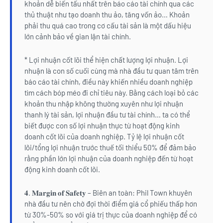
khoản dễ biến tấu nhất trên báo cáo tài chính qua các
thủ thuật như tạo doanh thu ảo, tăng vốn ảo… Khoản
phải thu quá cao trong cơ cấu tài sản là một dấu hiệu
lớn cảnh bảo về gian lận tài chính.
* Lợi nhuận cốt lõi thể hiện chất lượng lợi nhuận. Lợi
nhuận là con số cuối cùng mà nhà đầu tư quan tâm trên
báo cáo tài chính, điều này khiến nhiều doanh nghiệp
tìm cách bóp méo đi chỉ tiêu này. Bằng cách loại bỏ các
khoản thu nhập không thường xuyên như lợi nhuận
thanh lý tài sản, lợi nhuận đầu tư tài chính… ta có thể
biết được con số lợi nhuận thực từ hoạt động kinh
doanh cốt lõi của doanh nghiệp. Tỷ lệ lợi nhuận cốt
lõi/tổng lợi nhuận trước thuế tối thiểu 50% để đảm bảo
rằng phần lớn lợi nhuận của doanh nghiệp đến từ hoạt
động kinh doanh cốt lõi.
𝟒. 𝐌𝐚𝐫𝐠𝐢𝐧 𝐨𝐟 𝐒𝐚𝐟𝐞𝐭𝐲 – Biên an toàn: Phil Town khuyên
nhà đầu tư nên chờ đợi thời điểm giá cổ phiếu thấp hơn
từ 30%-50% so với giá trị thực của doanh nghiệp để có