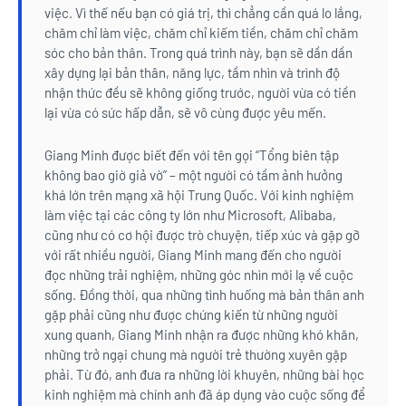
việc. Vì thế nếu bạn có giá trị, thì chẳng cần quá lo lắng,
chăm chỉ làm việc, chăm chỉ kiếm tiền, chăm chỉ chăm
sóc cho bản thân. Trong quá trình này, bạn sẽ dần dần
xây dựng lại bản thân, năng lực, tầm nhìn và trình độ
nhận thức đều sẽ không giống trước, người vừa có tiền
lại vừa có sức hấp dẫn, sẽ vô cùng được yêu mến.
Giang Minh được biết đến với tên gọi “Tổng biên tập
không bao giờ giả vờ” – một người có tầm ảnh hưởng
khá lớn trên mạng xã hội Trung Quốc. Với kinh nghiệm
làm việc tại các công ty lớn như Microsoft, Alibaba,
cũng như có cơ hội được trò chuyện, tiếp xúc và gặp gỡ
với rất nhiều người, Giang Minh mang đến cho người
đọc những trải nghiệm, những góc nhìn mới lạ về cuộc
sống. Đồng thời, qua những tình huống mà bản thân anh
gặp phải cũng như được chứng kiến từ những người
xung quanh, Giang Minh nhận ra được những khó khăn,
những trở ngại chung mà người trẻ thường xuyên gặp
phải. Từ đó, anh đưa ra những lời khuyên, những bài học
kinh nghiệm mà chính anh đã áp dụng vào cuộc sống để