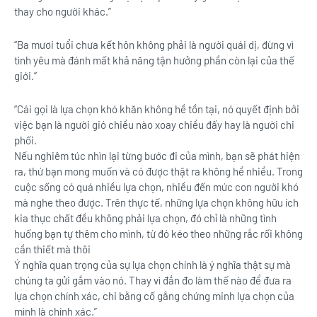
thay cho người khác.”
“Ba mươi tuổi chưa kết hôn không phải là người quái dị, đừng vì
tình yêu mà đánh mất khả năng tận hưởng phần còn lại của thế
giới.”
“Cái gọi là lựa chọn khó khăn không hề tồn tại, nó quyết định bởi
việc bạn là người gió chiều nào xoay chiều đấy hay là người chi
phối.
Nếu nghiêm túc nhìn lại từng bước đi của mình, bạn sẽ phát hiện
ra, thứ bạn mong muốn và có được thật ra không hề nhiều. Trong
cuộc sống có quá nhiều lựa chọn, nhiều đến mức con người khó
mà nghe theo được. Trên thực tế, những lựa chọn không hữu ích
kia thực chất đều không phải lựa chọn, đó chỉ là những tình
huống bạn tự thêm cho mình, từ đó kéo theo những rắc rối không
cần thiết mà thôi
Ý nghĩa quan trọng của sự lựa chọn chính là ý nghĩa thật sự mà
chúng ta gửi gắm vào nó. Thay vì đắn đo làm thế nào để đưa ra
lựa chọn chính xác, chi bằng cố gắng chứng minh lựa chọn của
mình là chính xác.”