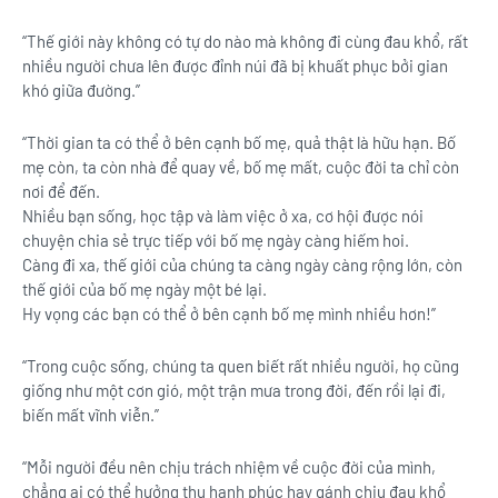
“Thế giới này không có tự do nào mà không đi cùng đau khổ, rất
nhiều người chưa lên được đỉnh núi đã bị khuất phục bởi gian
khó giữa đường.”
“Thời gian ta có thể ở bên cạnh bố mẹ, quả thật là hữu hạn. Bố
mẹ còn, ta còn nhà để quay về, bố mẹ mất, cuộc đời ta chỉ còn
nơi để đến.
Nhiều bạn sống, học tập và làm việc ở xa, cơ hội được nói
chuyện chia sẻ trực tiếp với bố mẹ ngày càng hiếm hoi.
Càng đi xa, thế giới của chúng ta càng ngày càng rộng lớn, còn
thế giới của bố mẹ ngày một bé lại.
Hy vọng các bạn có thể ở bên cạnh bố mẹ mình nhiều hơn!”
“Trong cuộc sống, chúng ta quen biết rất nhiều người, họ cũng
giống như một cơn gió, một trận mưa trong đời, đến rồi lại đi,
biến mất vĩnh viễn.”
“Mỗi người đều nên chịu trách nhiệm về cuộc đời của mình,
chẳng ai có thể hưởng thụ hạnh phúc hay gánh chịu đau khổ