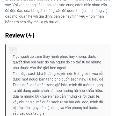
vậy. Với văn phong hài hước, sắc sảo cùng cách nhìn nhận vấn
đề độc đáo của tác giả, những vấn đề quen thuộc như công việc,
các mối quan hệ với gia đình, bạn bè hay tình yêu – hôn nhân
bỗng trở nên đầy mới lạ và thú vị.
Review (4)
Một người có cảm thấy hạnh phúc hay không, được
quyết định bởi mức độ mà người đó có thể từ bỏ những
phụ thuộc vào thế giới bên ngoài.
Mình đọc sách khá thường xuyên nên Giáng sinh vừa rồi
được một người bạn tặng cho cuốn sách này. Từ tiêu đề
Đừng ngồi chờ chết trong gió bão, mình đã tưởng tượng
ra nội dung cuốn sách sẽ theo hướng hô hào khẩu hiệu,
đưa ra những lời khuyên hấp dẫn nhưng xa rời thực tế;
vậy nhưng khi mở cuốn sách ra và bắt đầu đọc, mình đã
bị hấp dẫn ngay bởi nội dung và văn phong hài hước,
sắc sảo của tác giả.