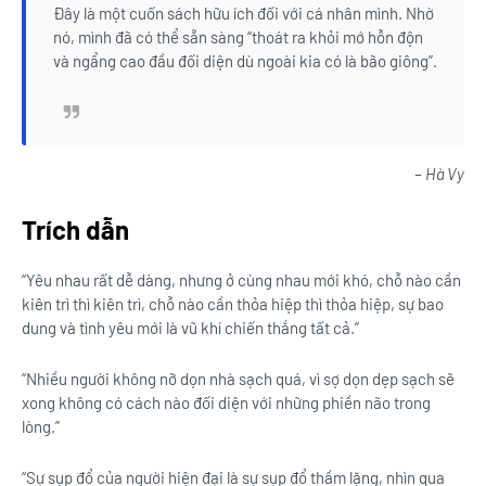
Đây là một cuốn sách hữu ích đối với cá nhân mình. Nhờ
nó, mình đã có thể sẵn sàng “thoát ra khỏi mớ hỗn độn
và ngẩng cao đầu đối diện dù ngoài kia có là bão giông”.
– Hà Vy
Trích dẫn
“Yêu nhau rất dễ dàng, nhưng ở cùng nhau mới khó, chỗ nào cần
kiên trì thì kiên trì, chỗ nào cần thỏa hiệp thì thỏa hiệp, sự bao
dung và tình yêu mới là vũ khí chiến thắng tất cả.”
“Nhiều người không nỡ dọn nhà sạch quá, vì sợ dọn dẹp sạch sẽ
xong không có cách nào đối diện với những phiền não trong
lòng.”
“Sự sụp đổ của người hiện đại là sự sụp đổ thầm lặng, nhìn qua