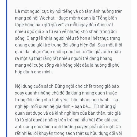
Là một người cực kỳ nổi tiếng và có tầm ảnh hưởng trên
mạng xã hội Wechat – được mệnh danh là “Tổng biên
tập không bao giờ giả vờ” và mỗi ngày đều được rất
nhiều độc giả xin tư vấn về những khó khăn trong đời
sống, Giang Minh là người hiểu rõ hơn ai hết thực trạng
chung của giới trẻ trong đời sống hiện đại. Sau một thời
gian dài nhận được những câu hỏi từ độc giả, anh nhận
ra một sự thật rằng rất nhiều người trẻ đang hoang
mang với cuộc sống và không biết đâu là hướng đi phù
hợp dành cho mình.
Nội dung cuốn sách Đừng ngồi chờ chết trong gió bão
xoay quanh những chủ đề đa dạng nhưng quen thuộc
trong đời sống như tình yêu – hôn nhân, học hành – sự
nghiệp, mối quan hệ gia đình – bạn bè,… Từ những gì
quan sát được và cả kinh nghiệm của bản thân, tác giả
từ từ giải quyết những trăn trở mà hầu hết độc giả của
anh cũng như chính anh thường xuyên phải đối mặt. Có
rất nhiều lời khuyên trong sách thật sự hữu dụng đối với