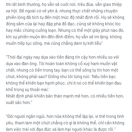
thì rất bình thường, họ vẫn sẽ cười nói, trêu đùa, vẫn giao thiệp
xa hội. Bề ngoài có vẻ yên ả, nhưng thực chất những chuyện
phiền lòng đã tích tụ đến một mức độ nhất định rồi. Họ sẽ không
đóng sầm cửa lại hay đập phá đồ đạc, cũng sẽ không khóc lóc
hay mắc chứng cuồng loạn. Nhưng có thể một giây phút nào đó,
khi sự phiền muộn lên đến đỉnh điểm, họ vẫn sẽ im lặng, không
muốn tiếp tục sống, mà cũng chẳng dám tự kết liễu”
“Thời đại ngày nay dựa vào tiền đáng tin cậy hơn nhiều so với
dựa vào đàn ông. Tôi hoàn toàn không cổ xuý ham muốn vật
chất, nhưng có tiền trong tay, bạn có thể sống tự tin hơn một
chút, không phải sao? Giống như tôi từng nói: ‘Nếu tiền bạc
không thể khiến bạn hạnh phúc, chí ít nó có thể khiến bạn đau
khổ trong sự thoải mái.’
Nhất định phải khiến bản thân mạnh mẽ hơn, có nhiều tiền hơn,
xuất sắc hơn.”
“Đời người ngắn ngủi, hơn nữa không thể lặp lại, vì thế trong tình
yêu, tham lam một chút chẳng có gì là không thể, chỉ cần không
làm việc trái với đạo đức và làm hại người khác là được rồi.”