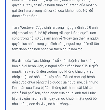
quyển Tự truyện kể về hành trình đấu tranh của một cô
gái tên Tara ở vùng núi xa xôi của Idaho nước Mỹ, để
được đến trường.
Tara Westover được sinh ra trong một gia đình có 6 anh
chị em với người bố bị* chứng rối loạn lưỡng cực*, luôn
sống trong nỗi sợ của ám ảnh về “Ngày tận thế”, là người
quyền lực nhất trong gia đình cùng người mẹ có “mối tận
tâm dành cho hôn nhân và thiên chức làm mẹ”.
Gia đình của Tara không có sổ khám bệnh vì họ không
bao giờ đi bệnh viện, vì người bố tin rằng bác sĩ là lũ giết
người, hay việc đi đến trường học không khác gì việc
chấp nhận để nhà nước tẩy não . Tất cả các loại bệnh
đều được chữa bằng thảo dược của người mẹ, cả những
lần chân của Tara bị đâm thủng bởi thanh sắt khi làm
việc ở bãi phế liệu, cẳng chân của người anh trai Luke
bị cháy gần hết, hay là ngay cả lúc khuôn mặt người bố
như không còn da vì vụ nổ bình xăng,…