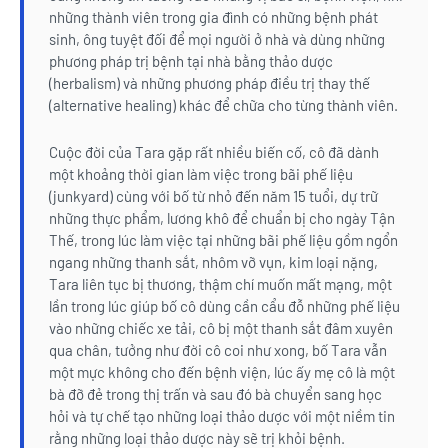
những thành viên trong gia đình có những bệnh phát
sinh, ông tuyệt đối để mọi người ở nhà và dùng những
phương pháp trị bệnh tại nhà bằng thảo dược
(herbalism) và những phương pháp điều trị thay thế
(alternative healing) khác để chữa cho từng thành viên.
Cuộc đời của Tara gặp rất nhiều biến cố, cô đã dành
một khoảng thời gian làm việc trong bãi phế liệu
(junkyard) cùng với bố từ nhỏ đến năm 15 tuổi, dự trữ
những thực phẩm, lương khô để chuẩn bị cho ngày Tận
Thế, trong lúc làm việc tại những bãi phế liệu gồm ngổn
ngang những thanh sắt, nhôm vỡ vụn, kim loại nặng,
Tara liên tục bị thương, thậm chí muốn mất mạng, một
lần trong lúc giúp bố cô dùng cần cẩu đỗ những phế liệu
vào những chiếc xe tải, cô bị một thanh sắt đâm xuyên
qua chân, tưởng như đời cô coi như xong, bố Tara vẫn
một mực không cho đến bệnh viện, lúc ấy mẹ cô là một
bà đỡ đẻ trong thị trấn và sau đó bà chuyển sang học
hỏi và tự chế tạo những loại thảo dược với một niềm tin
rằng những loại thảo dược này sẽ trị khỏi bệnh.