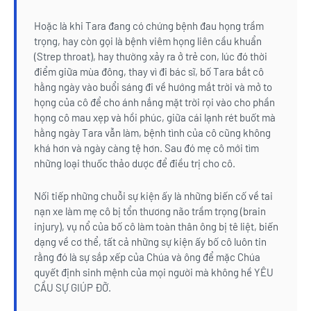
Hoặc là khi Tara đang có chứng bệnh đau họng trầm
trọng, hay còn gọi là bệnh viêm họng liên cầu khuẩn
(Strep throat), hay thường xảy ra ở trẻ con, lúc đó thời
điểm giữa mùa đông, thay vì đi bác sĩ, bố Tara bắt cô
hằng ngày vào buổi sáng đi về hướng mắt trời và mở to
họng của cô để cho ánh nắng mặt trời rọi vào cho phần
họng cô mau xẹp và hồi phúc, giữa cái lạnh rét buốt mà
hằng ngày Tara vẫn làm, bệnh tình của cô cũng không
khá hơn và ngày càng tệ hơn. Sau đó mẹ cô mới tìm
những loại thuốc thảo dược để điều trị cho cô.
Nối tiếp những chuỗi sự kiện ấy là những biến cố về tai
nạn xe làm mẹ cô bị tổn thương não trầm trọng (brain
injury), vụ nổ của bố cô làm toàn thân ông bị tê liệt, biến
dạng về cơ thể, tất cả những sự kiện ấy bố cô luôn tin
rằng đó là sự sắp xếp của Chúa và ông để mặc Chúa
quyết định sinh mệnh của mọi người mà không hề YÊU
CẦU SỰ GIÚP ĐỠ.