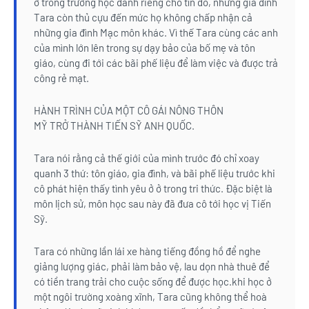
ở trong trường học dành riêng cho tín đồ, nhưng gia đình
Tara còn thủ cựu đến mức họ không chấp nhận cả
những gia đình Mạc môn khác. Vì thế Tara cùng các anh
của mình lớn lên trong sự dạy bảo của bố mẹ và tôn
giáo, cùng đi tới các bãi phế liệu để làm việc và được trả
công rẻ mạt.
HÀNH TRÌNH CỦA MỘT CÔ GÁI NÔNG THÔN
MỸ TRỞ THÀNH TIẾN SỸ ANH QUỐC.
Tara nói rằng cả thế giới của mình trước đó chỉ xoay
quanh 3 thứ: tôn giáo, gia đình, và bãi phế liệu trước khi
cô phát hiện thấy tình yêu ở ở trong tri thức. Đặc biệt là
môn lịch sử, môn học sau này đã đưa cô tới học vị Tiến
Sỹ.
Tara có những lần lái xe hàng tiếng đồng hồ để nghe
giảng lượng giác, phải làm bảo vệ, lau dọn nhà thuê để
có tiền trang trải cho cuộc sống để được học.khi học ở
một ngôi trường xoàng xĩnh, Tara cũng không thể hoà