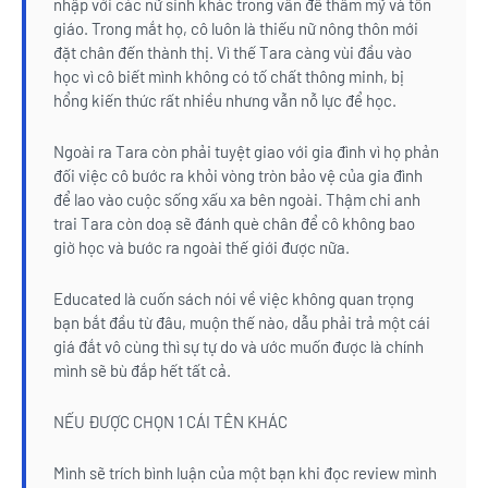
nhập với các nữ sinh khác trong vấn đề thẩm mỹ và tôn
giáo. Trong mắt họ, cô luôn là thiếu nữ nông thôn mới
đặt chân đến thành thị. Vì thế Tara càng vùi đầu vào
học vì cô biết mình không có tố chất thông minh, bị
hổng kiến thức rất nhiều nhưng vẫn nỗ lực để học.
Ngoài ra Tara còn phải tuyệt giao với gia đình vì họ phản
đối việc cô bước ra khỏi vòng tròn bảo vệ của gia đình
để lao vào cuộc sống xấu xa bên ngoài. Thậm chi anh
trai Tara còn doạ sẽ đánh què chân để cô không bao
giờ học và bước ra ngoài thế giới được nữa.
Educated là cuốn sách nói về việc không quan trọng
bạn bắt đầu từ đâu, muộn thế nào, dẫu phải trả một cái
giá đắt vô cùng thì sự tự do và ước muốn được là chính
mình sẽ bù đắp hết tất cả.
NẾU ĐƯỢC CHỌN 1 CÁI TÊN KHÁC
Mình sẽ trích bình luận của một bạn khi đọc review mình