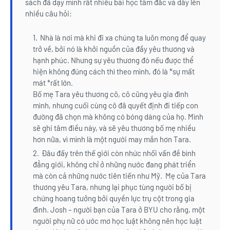
sách đã dạy mình rất nhiều bài học tâm đắc và dấy lên
nhiều câu hỏi:
Nhà là nơi mà khi đi xa chúng ta luôn mong để quay
trở về, bởi nó là khởi nguồn của đầy yêu thương và
hạnh phúc. Nhưng sự yêu thương đó nếu được thể
hiện không đúng cách thì theo mình, đó là *sự mất
mát *rất lớn.
Bố mẹ Tara yêu thương cô, cô cũng yêu gia đình
mình, nhưng cuối cùng cô đã quyết định đi tiếp con
đường đã chọn mà không có bóng dáng của họ. Mình
sẽ ghi tâm điều này, và sẽ yêu thương bố mẹ nhiều
hơn nữa, vì mình là một người may mắn hơn Tara.
Đâu đấy trên thế giới còn nhức nhối vấn đề bình
đẳng giới, không chỉ ở những nước đang phát triển
mà còn cả những nước tiên tiến như Mỹ. Mẹ của Tara
thương yêu Tara, nhưng lại phục tùng người bố bị
chứng hoang tưởng bởi quyền lực trụ cột trong gia
đình. Josh – người bạn của Tara ở BYU cho rằng, một
người phụ nữ có ước mơ học luật không nên học luật