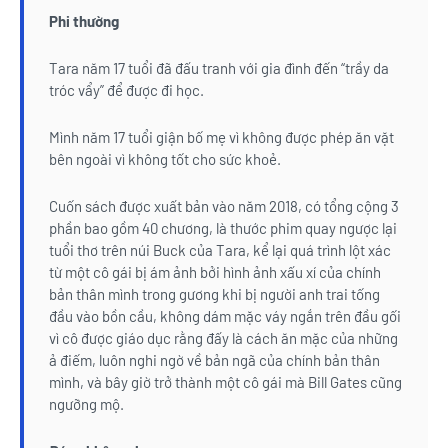
Phi thường
Tara năm 17 tuổi đã đấu tranh với gia đình đến “trầy da
tróc vẩy” để được đi học.
Mình năm 17 tuổi giận bố mẹ vì không được phép ăn vặt
bên ngoài vì không tốt cho sức khoẻ.
Cuốn sách được xuất bản vào năm 2018, có tổng cộng 3
phần bao gồm 40 chương, là thước phim quay ngược lại
tuổi thơ trên núi Buck của Tara, kể lại quá trình lột xác
từ một cô gái bị ám ảnh bởi hình ảnh xấu xí của chính
bản thân mình trong gương khi bị người anh trai tống
đầu vào bồn cầu, không dám mặc váy ngắn trên đầu gối
vì cô được giáo dục rằng đấy là cách ăn mặc của những
ả điếm, luôn nghi ngờ về bản ngã của chính bản thân
mình, và bây giờ trở thành một cô gái mà Bill Gates cũng
ngưỡng mộ.