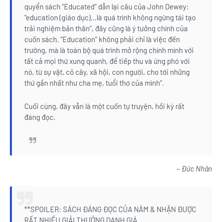
quyển sách “Educated” dẫn lại câu của John Dewey:
“education (giáo dục)…là quá trình không ngừng tái tạo
trải nghiệm bản thân”, đây cũng là ý tưởng chính của
cuốn sách. “Education” không phải chỉ là việc đến
trường, mà là toàn bộ quá trình mở rộng chính mình với
tất cả mọi thứ xung quanh, để tiếp thu và ứng phó với
nó, từ sự vật, cỏ cây, xã hội, con người, cho tới những
thứ gần nhất như cha mẹ, tuổi thơ của mình”.
Cuối cùng, đây vẫn là một cuốn tự truyện, hồi ký rất
đáng đọc.
– Đức Nhân
**SPOILER: SÁCH ĐÁNG ĐỌC CỦA NĂM & NHẬN ĐƯỢC
RẤT NHIỀU GIẢI THƯỞNG DANH GIÁ.