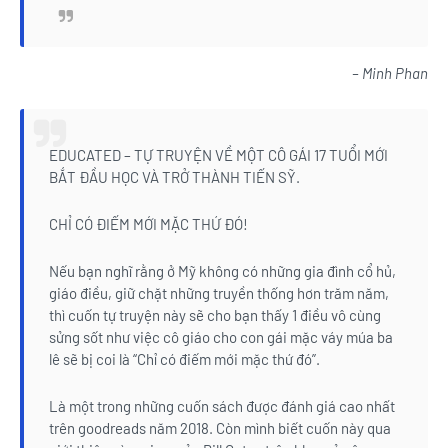
– Minh Phan
EDUCATED – TỰ TRUYỆN VỀ MỘT CÔ GÁI 17 TUỔI MỚI
BẮT ĐẦU HỌC VÀ TRỞ THÀNH TIẾN SỸ.
CHỈ CÓ ĐIẾM MỚI MẶC THỨ ĐÓ!
Nếu bạn nghĩ rằng ở Mỹ không có những gia đình cổ hủ,
giáo điều, giữ chặt những truyền thống hơn trăm năm,
thì cuốn tự truyện này sẽ cho bạn thấy 1 điều vô cùng
sửng sốt như việc cô giáo cho con gái mặc váy múa ba
lê sẽ bị coi là “Chỉ có điếm mới mặc thứ đó”.
Là một trong những cuốn sách được đánh giá cao nhất
trên goodreads năm 2018. Còn mình biết cuốn này qua