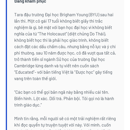
Đáng khâm phục
Tara đậu trường Đại học Brigham Young (BYU) sau hai
lần thi. Một cô gái 17 tuổi không biết giấy thi trắc
nghiệm là gì, bẽ mặt với bạn học đại học vì không biết
nghĩa của từ “The Holocaust” (diệt chủng Do Thái),
không biết học thi là phải học giáo trình, không biết
cách đặt các dấu chấm câu, nhưng bằng nỗ lực và ý chí
phi thường, sau 10 năm được học, cô đã vượt qua tất cả,
trở thành tiến sĩ ngành Sử học của trường Đại học
Cambridge lừng danh và tự viết nên cuốn sách
“Educated”- với bản tiếng Việt là “Được học” gây tiếng
vang trên toàn thế giới.
“Các bạn có thể gọi bản ngã này bằng nhiều cái tên.
Biến hình. Lột xác. Dối trá. Phản bội. Tôi gọi nó là hành
trình giáo dục.”
Mình tin rằng, mỗi người sẽ có một trải nghiệm rất riêng
khi đọc quyển tự truyện tuyệt vời này. Với mình, cuốn