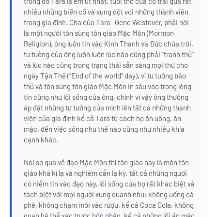
trong đó Tara là em út nhất, tuổi thơ của cô trải qua rất
nhiều những biến cố và xung đột với những thành viên
trong gia đình. Cha của Tara- Gene Westover, phải nói
là một người tôn sùng tôn giáo Mặc Môn (Mormon
Religion), ông luôn tin vào Kinh Thánh và Đức chúa trời,
tư tưởng của ông luôn luôn lúc nào cũng phải “tranh thủ”
và lúc nào cũng trong trạng thái sẵn sàng mọi thứ cho
ngày Tận Thế (“End of the world” day), vì tư tưởng bảo
thủ và tôn sùng tôn giáo Mặc Môn in sâu vào trong lòng
tin cũng như lối sống của ông, chính vì vậy ông thường
áp đặt những tư tưởng của mình lên tất cả những thành
viên của gia đình kể cả Tara từ cách họ ăn uống, ăn
mặc, đến việc sống như thế nào cũng như nhiều khía
cạnh khác.
Nói sơ qua về đạo Mặc Môn thì tôn giáo này là môn tôn
giáo khá kì lạ và nghiêm cẩn lạ kỳ, tất cả những người
có niềm tin vào đạo này, lối sống của họ rất khác biệt và
tách biệt với mọi người xung quanh như: không uống cà
phê, không chạm môi vào rượu, kể cả Coca Cola, không
quan hệ thể xác trước hôn nhân, kể cả những lối ăn mặc