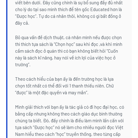
viết bên dưới. Đây cũng chính là sự bổ sung đầy đủ nhất
cho lý do tại sao mình thích để tên gốc Educated hơn là
“Được học”. Tự do cá nhân thôi, không có gì bất đồng ở
đây cả.
Bỏ qua vấn đề dịch thuật, cá nhân mình nếu được chọn
thì thích tựa sách là “Chọn học” sau khi đọc ,và khi mình
cầm sách đọc ở quán thì có bạn không biết hỏi “Cuốn
này là sách kĩ năng, hay nói về ích lợi của việc học ở
trường”.
Theo cách hiểu của bạn ấy là đến trường học là lựa
chọn tốt nhất có thể đối với 1 thanh thiếu niên. Chữ
“được” là một đặc quyền và may mắn”.
Mình giải thích với bạn ấy là tác giả có đi học đại học, có
bằng cấp nhưng không theo cách giáo dục bình thường
chúng ta biết. Đó, đấy chính là điều làm mình lấn cấn với
tựa sách “Được học” nó sẽ làm cho nhiều người đọc Việt
Nam hiểu theo cách “học” truyền thống, theo từng cấp