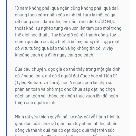
10 năm không phải quá ngắn cũng không phải quá dài,
nhưng theo cảm nhận của mình thì Tara là một cô gái
rất dũng cãm, dám đứng lên đấu tranh để ĐƯỢC HỌC,
thoát khỏi sự nghèo túng và vươn lên tầm cao mới trong
thế giới học thuật. Tuy bây giờ cô rất thành công, tuy
nhiên gia đình cô, đặc biệt là bố mẹ cũng rất ít gặp mặt
cô vì tư tưởng quá bảo thủ và họ không tin cô, vì vậy
khoảng cách gia đình ngày càng xa cách.
Qua câu chuyện, đọc giả có thể thấy trong một gia đình
có 7 người con, chi có 3 người đạt được học vị Tiến Sĩ
(Tyler, Richard và Tara), còn 4 người còn lại chịu số
phận an toàn và phó mặc cho Chúa sắp đặt, họ chọn
cách an toàn và không có nhận thức vươn lên để hoàn
thiện con người mình.
Mình rất yêu thích quyển hồi ký này, nói về hành trình tự
giáo dục của Tara rất gian nan tuy nhiên những chiến
công và thành quả mà cô đạt được quả thật trên sức