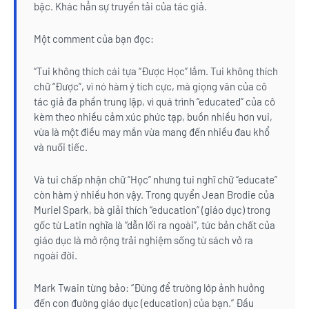
bậc. Khác hẳn sự truyền tải của tác giả.
Một comment của bạn đọc:
“Tui không thích cái tựa “Được Học” lắm. Tui không thích
chữ “Được”, vì nó hàm ý tích cực, mà giọng văn của cô
tác giả đa phần trung lập, vì quá trình “educated” của cô
kèm theo nhiều cảm xúc phức tạp, buồn nhiều hơn vui,
vừa là một điều may mắn vừa mang đến nhiều đau khổ
và nuối tiếc.
Và tui chấp nhận chữ “Học” nhưng tui nghĩ chữ “educate”
còn hàm ý nhiều hơn vậy. Trong quyển Jean Brodie của
Muriel Spark, bà giải thích “education” (giáo dục) trong
gốc từ Latin nghĩa là “dẫn lối ra ngoài”, tức bản chất của
giáo dục là mở rộng trải nghiệm sống từ sách vở ra
ngoài đời.
Mark Twain từng bảo: “Đừng để trường lớp ảnh hưởng
đến con đường giáo dục (education) của bạn.” Đầu