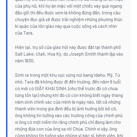
của phụ nữ, khi họ ăn mặc với một chiếc váy quá ngang
đầu gối thì đều được xem là không đứng đắn, trong câu
chuyện đọc giả sẽ được trải nghiệm những phương thức
kì quặc của tôn giáo này qua cuộc sống và cách nhìn
của Tara.
Hiện tại, trụ sở của giáo hội này được đặt tại thành phố
Salt Lake, Utah, Hoa Kỳ, do Joseph Smith thành lập vào
năm 1830.
Sinh ra trong một khu vực vùng núi bang Idaho, Mỹ. Từ
nhỏ, Tara đã không được đi đến trường, đến năm 9 tuổi
có mới có GIẤY KHAI SINH, (như thể trước đó cô chưa
từng tồn tại) nhưng khi đó cô còn không biết ngày tháng
năm sinh chính xác của mình là ngày nào, tất cả những
thành viên trong gia đình đều bị ảnh hưởng bởi bố cô,
ông không tin tưởng vào các trường công của chính phủ
vì ông có một niềm tin rằng chính phủ chỉ đang làm cho
những đứa con của ông xa rời Chúa. Chính vì vậy, ông
cũng không tin tưởng vào những vị bác sĩ, bệnh viện, khi