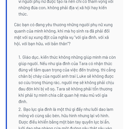
vì người phụ nữ được tạo ra nên chỉ có tham vọng với
những đứa con, không phải địa vị xã hội hay kiến
thức.
Các bạn có đang yêu thương những người phụ nữ xung
quanh của mình không, khi mà họ sinh ra đã phải đối
mặt với sự xung đột của nghĩa vụ “với gia đình, với xã
hội, với bạn hữu, với bản thân”?
Giáo dục, kiến thức không những giúp mình mà còn
giúp người. Nếu như gia đình của Tara có nhận thức
đúng về tầm quan trọng của việc đến trường, thì cẳng
chân bị cháy của người anh trai Luke sẽ không được
sơ cứu trong thùng rác, người mẹ sẽ không phải chịu
đau đớn khi bị vỡ sọ, Tara sẽ không phải tổn thương
khi phải tự mình chia cắt quan hệ máu mủ với gia
đình.
Bạo lực gia đình là một thứ gì đấy như lưỡi dao lam
mỏng vô cùng sắc bén, hữu hình nhưng lại vô hình.
Được điều khiển bằng một bàn tay quyền lực bí ẩn,
lưỡi dao nhẹ nhàng cứa một đường sâu thật sâu vào