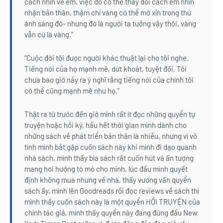
cách nhìn về em, việc đó có thể thay đổi cách em nhìn
nhận bản thân, thậm chí vàng có thể mờ xỉn trong thứ
ánh sáng đó- nhưng đó là người ta tưởng vậy thôi, vàng
vẫn cứ là vàng.”
“Cuộc đời tôi được người khác thuật lại cho tôi nghe.
Tiếng nói của họ mạnh mẽ, dứt khoát, tuyệt đối. Tôi
chưa bao giờ nảy ra ý nghĩ rằng tiếng nói của chính tôi
có thể cũng mạnh mẽ như họ.”
Thật ra từ trước đến giờ mình rất ít đọc những quyển tự
truyện hoặc hồi ký, hầu hết thời gian mình dành cho
những sách về phát triển bản thân là nhiều, nhưng vì vô
tình mình bắt gặp cuốn sách này khi mình đi dạo quanh
nhà sách, mình thấy bìa sách rất cuốn hút và ấn tượng
mang hơi hướng tò mò cho mình, lúc đầu mình quyết
định không mua nhưng về nhà, thấy vương vấn quyển
sách ấy, mình lên Goodreads rồi đọc reviews về sách thì
mình thấy cuốn sách này là một quyển HỒI TRUYỆN của
chính tác giả, mình thấy quyển này đang đứng đầu New