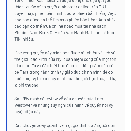
York Times Best seller và được đông đảo đọc giả yêu
thích, vì vậy mình quyết định order online trên Tiki
quyển này, phiên bản mình đọc là phiên bản Tiếng Việt,
các bạn cũng có thể tìm mua phiên bản tiếng Anh nhé,
các bạn có thể mua online hoặc mua tại nhà sách
Phương Nam Book City của Vạn Mạnh Mall nhé, rẻ hơn
Tiki nhiều.
Đọc xong quyển này mình học được rất nhiều về lịch sử
thế giới, các kì thi của Mỹ, quan niệm sống của một tôn
giáo nào đó và đặc biệt học được sự dũng cảm của cô
bé Tara trong hành trình tự giáo dục chính mình để có
được một vị trí cao quý nhất của thế giới học thuật. Thật
là phi thường!
Sau đây mình sẽ review về câu chuyện của Tara
Westover và những suy nghĩ của mình về quyển hồi ký
tuyệt diệu này.
Câu chuyện xoay quanh về một gia đình có 7 người con,