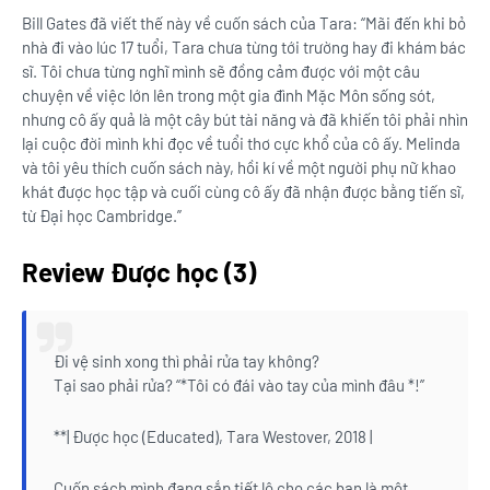
Bill Gates đã viết thế này về cuốn sách của Tara: “Mãi đến khi bỏ
nhà đi vào lúc 17 tuổi, Tara chưa từng tới trường hay đi khám bác
sĩ. Tôi chưa từng nghĩ mình sẽ đồng cảm được với một câu
chuyện về việc lớn lên trong một gia đình Mặc Môn sống sót,
nhưng cô ấy quả là một cây bút tài năng và đã khiến tôi phải nhìn
lại cuộc đời mình khi đọc về tuổi thơ cực khổ của cô ấy. Melinda
và tôi yêu thích cuốn sách này, hồi kí về một người phụ nữ khao
khát được học tập và cuối cùng cô ấy đã nhận được bằng tiến sĩ,
từ Đại học Cambridge.”
Review Được học (3)
Đi vệ sinh xong thì phải rửa tay không?
Tại sao phải rửa? “*Tôi có đái vào tay của mình đâu *!’’
**| Được học (Educated), Tara Westover, 2018 |
Cuốn sách mình đang sắp tiết lộ cho các bạn là một