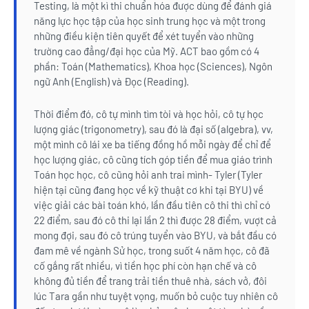
Testing, là một kì thi chuẩn hóa được dùng để đánh giá
năng lực học tập của học sinh trung học và một trong
những điều kiện tiên quyết để xét tuyển vào những
trường cao đẳng/đại học của Mỹ. ACT bao gồm có 4
phần: Toán (Mathematics), Khoa học (Sciences), Ngôn
ngữ Anh (English) và Đọc (Reading).
Thời điểm đó, cô tự mình tìm tòi và học hỏi, cô tự học
lượng giác (trigonometry), sau đó là đại số (algebra), vv,
một mình cô lái xe ba tiếng đồng hồ mỗi ngày để chỉ để
học lượng giác, cô cũng tích góp tiền để mua giáo trình
Toán học học, cô cũng hỏi anh trai mình- Tyler (Tyler
hiện tại cũng đang học về kỹ thuật cơ khi tại BYU) về
việc giải các bài toán khó, lần đầu tiên cô thi thì chỉ có
22 điểm, sau đó cô thi lại lần 2 thì được 28 điểm, vượt cả
mong đợi, sau đó cô trúng tuyển vào BYU, và bắt đầu có
đam mê về ngành Sử học, trong suốt 4 năm học, cô đã
cố gắng rất nhiều, vì tiền học phí còn hạn chế và cô
không đủ tiền để trang trải tiền thuê nhà, sách vở, đôi
lúc Tara gần như tuyệt vọng, muốn bỏ cuộc tuy nhiên cô