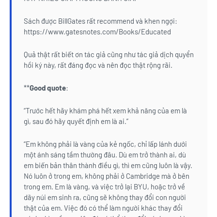
Sách được BillGates rất recommend và khen ngợi:
https://www.gatesnotes.com/Books/Educated
Quả thật rất biết ơn tác giả cũng như tác giả dịch quyển
hồi ký này, rất đáng đọc và nên đọc thật rộng rãi.
**
Good quote
:
“Trước hết hãy khám phá hết xem khả năng của em là
gì, sau đó hãy quyết định em là ai.”
“Em không phải là vàng của kẻ ngốc, chỉ lấp lánh dưới
một ánh sáng tầm thường đâu. Dù em trở thành ai, dù
em biến bản thân thành điều gì, thì em cũng luôn là vậy.
Nó luôn ở trong em, không phải ở Cambridge mà ở bên
trong em. Em là vàng, và việc trở lại BYU, hoặc trở về
dãy núi em sinh ra, cũng sẽ không thay đổi con người
thật của em. Việc đó có thể làm người khác thay đổi