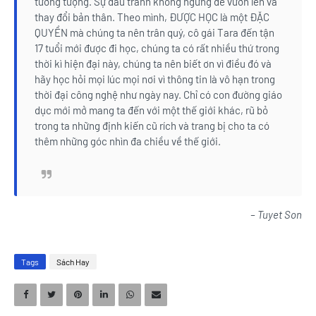
tưởng tượng. Sự đấu tranh không ngừng để vươn lên và
thay đổi bản thân. Theo mình, ĐƯỢC HỌC là một ĐẶC
QUYỀN mà chúng ta nên trân quý, cô gái Tara đến tận
17 tuổi mới được đi học, chúng ta có rất nhiều thứ trong
thời kì hiện đại này, chúng ta nên biết ơn vì điều đó và
hãy học hỏi mọi lúc mọi nơi vì thông tin là vô hạn trong
thời đại công nghệ như ngày nay. Chỉ có con đường giáo
dục mới mở mang ta đến với một thế giới khác, rũ bỏ
trong ta những định kiến cũ rích và trang bị cho ta có
thêm những góc nhìn đa chiều về thế giới.
– Tuyet Son
Tags
Sách Hay