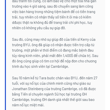
đấu tranh tới cùng, cô làm bảo vệ cho một tòa nhà gần
trường vào 4 giờ sáng, sau đó chuyển sang làm công
việc bán hàng trong những tiệm bánh để có tiền trang
trải, tuy nhiên cô nhận thấy số tiền ít ỏi mà cô kiếm
dđược thật ra không đủ để trang trải chi phí học, tuy
nhiên cô không yêu cầu sự gúp đỡ.
Sau đó, cũng may nhờ sự giúp đỡ của tiến sĩ Kerry của
trường BYU, ông đã giúp cô nhận được tiền trợ cấp từ
trường, một phần vì thới điểm cô đang mắc bệnh đau
tủy răng kinh niên, phải mất đến 1,400$ để chữa trị. Sau
đó ông cũng giúp cô tìm cơ hội để nộp đơn cho chương
trình du học sinh viên tại Cambridge.
Sau 10 năm kể từ Tara bước chân vào BYU, đến năm 27
tuổi, với sự nổ lực của chính mình cũng như giáo sư
Jonathan Steinberg của trường Cambrige, cô đã được
bằng Tiến sĩ chuyên ngành Sử học tại trường ĐH
Cambridge, trường ĐH danh giá nhất thế giới sau bao
năm nổ lực miệt mài.