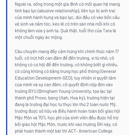
Ngoài ra, sống trong một gia đình có mối quan hệ mang
tính bạo lực (abusive relationship), liên tục bị anh trai
của mình hành hung và bạo lực, dúi đầu cô vào bồn cầu
vệ sinh và nắm tóc, kéo lê cô trên sàn nhà mỗi khi cô
không làm vừa ý anh ta. Quả thật, tuổi thơ của Tara là
một chuỗi ngày ác mộng.
Câu chuyện mang đầy cảm hứng khi chính thức năm 17
tuổi, cô trút hết can đảm để đến trường, vì từ nhỏ, cô
không có cơ hội để đến trường, cô không biết gì nhiều,
cô cũng không có bằng trung học phổ thông (General
Education Development-GED), tuy nhiên vì quyết tâm
cùa mình và sự can đãm, cô quyết định nộp đơn vào
trường BYU (Bringham Young University, tọa lạc tại
thành phố Provo, bang Utah, Hoa kỳ), trường hiện tại
đang là trường đại học tư thục lớn thứ 2 toàn nước Mỹ,
trường được sở hữu và điều hành hoàn toàn bởi giáo hội
Mặc Môn và 70% học phí của sinh viên đều được hổ trợ
bởi giáo hội Mặc Môn, trước khi vào trường ĐH này, cô
phải hoàn thành một bài thi ACT- American College