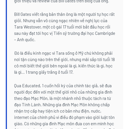
giới thiệu và review của Bill Gates trên blog của ông.
Bill Gates viết rằng bản thân ông là một người tự học rất
giỏi. Nhưng vẫn vô cùng ngạc nhiên về nghị lực của
Tara Westover, một cô gái 17 tuổi mới bắt đầu học rồi
sau này đạt tới học vị Tiến sỹ trường đại học Cambrigde
– Anh quốc.
Đó là điều kinh ngạc vì Tara sống ở Mỹ chứ không phải
nơi tận cùng nào trên thế giới, nhưng mãi sắp tới tuổi 18
cô mới biết thế giới bên ngoài là gì, kiến thức là gì, học
là gì… 1 trang giấy trắng ở tuổi 17.
Qua Educated, 1 cuốn hồi ký của chính tác giả, sẽ đưa
người đọc đến với một thế giới nhỏ của những gia đình
theo đạo Mạc Môn, là một nhánh nhỏ thuộc tách ra từ
đạo Tinh Lành. Những gia đình Mạc Môn không chấp
nhận trợ cấp hay tiện ích cơ bản như điện, nước,
internet của chính phủ vì điều đó phạm vào giới luật tôn
giáo. Có những gia đình Mạc môn đưa con em mình học