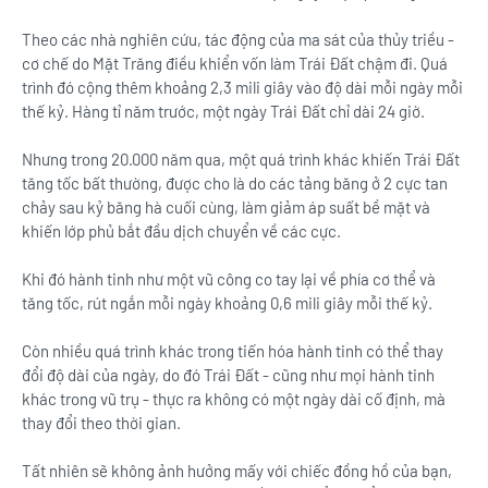
Theo các nhà nghiên cứu, tác động của ma sát của thủy triều -
cơ chế do Mặt Trăng điều khiển vốn làm Trái Đất chậm đi. Quá
trình đó cộng thêm khoảng 2,3 mili giây vào độ dài mỗi ngày mỗi
thế kỷ. Hàng tỉ năm trước, một ngày Trái Đất chỉ dài 24 giờ.
Nhưng trong 20.000 năm qua, một quá trình khác khiến Trái Đất
tăng tốc bất thường, được cho là do các tảng băng ở 2 cực tan
chảy sau kỷ băng hà cuối cùng, làm giảm áp suất bề mặt và
khiến lớp phủ bắt đầu dịch chuyển về các cực.
Khi đó hành tinh như một vũ công co tay lại về phía cơ thể và
tăng tốc, rút ngắn mỗi ngày khoảng 0,6 mili giây mỗi thế kỷ.
Còn nhiều quá trình khác trong tiến hóa hành tinh có thể thay
đổi độ dài của ngày, do đó Trái Đất - cũng như mọi hành tinh
khác trong vũ trụ - thực ra không có một ngày dài cố định, mà
thay đổi theo thời gian.
Tất nhiên sẽ không ảnh hưởng mấy với chiếc đồng hồ của bạn,