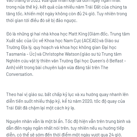
Vào tháng 6/2022 vừa qua nhân loại đã đón ngày ngắn nhất
trong nửa thế kỷ, kết quả của nhiều năm Trái Đất của chúng ta
tăng tốc, khiến một ngày không còn đủ 24 giờ. Tuy nhiên trong
thời gian tới điều đó sẽ bị đảo ngược.
Đó là những gì hai nhà khoa học Matt King (Giám đốc, Trung tâm
Xuất sắc của Úc về Khoa học Nam Cực (ACEAS) và Giáo sư
Trường Địa lý, quy hoạch và khoa học không gian Đại học
Tasmania - Úc) và Christophe Watson (giáo sư từ Trung tâm
Nghiên cứu vật lý thiên văn Trường Đại học Queen's ở Belfast -
Anh) viết trong bài chuyên luận vừa đăng tải trên The
Conversation.
Theo hai vị giáo sư, bất chấp kỷ lục và xu hướng quay nhanh lên
diễn tiến suốt nhiều thập kỷ, kể từ năm 2020, tốc độ quay của
Trái Đất đã chậm lại một cách kỳ lạ.
Nguyên nhân vẫn là một bí ẩn. Tốc độ hiện vẫn trên trung bình và
dẫn đến ngày ngắn nhất nói trên, tuy nhiên nếu xu hướng tiếp
diễn, có thể sẽ sớm đến thời điểm một ngày vượt qua 24 giờ.