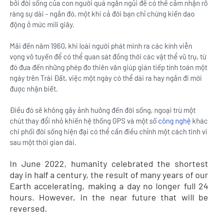
bởi đời sống của con người quá ngắn ngủi để có thể cảm nhận rõ
ràng sự dài - ngắn đó, một khi cả đời bạn chỉ chứng kiến dao
động ở mức mili giây.
Mãi đến năm 1960, khi loài người phát minh ra các kính viễn
vọng vô tuyến để có thể quan sát đồng thời các vật thể vũ trụ, từ
đó đưa đến những phép đo thiên văn giúp gián tiếp tính toán một
ngày trên Trái Đất, việc một ngày có thể dài ra hay ngắn đi mới
được nhận biết.
Điều đó sẽ không gây ảnh hưởng đến đời sống, ngoại trừ một
chút thay đổi nhỏ khiến hệ thống GPS và một số
công nghệ
khác
chi phối đời sống hiện đại có thể cần điều chỉnh một cách tinh vi
sau một thời gian dài.
In June 2022, humanity celebrated the shortest
day in half a century, the result of many years of our
Earth accelerating, making a day no longer full 24
hours. However, in the near future that will be
reversed.